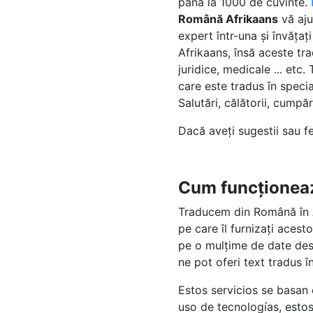
pâna la 1000 de cuvinte.
Română Afrikaans
vă aju
expert într-una și învăța
Afrikaans, însă aceste tra
juridice, medicale ... et
care este tradus în specia
Salutări, călătorii, cumpără
Dacă aveți sugestii sau 
Cum funcționea
Traducem din Română în A
pe care îl furnizați acest
pe o mulțime de date desp
ne pot oferi text tradus 
Estos servicios se basan
uso de tecnologías, esto