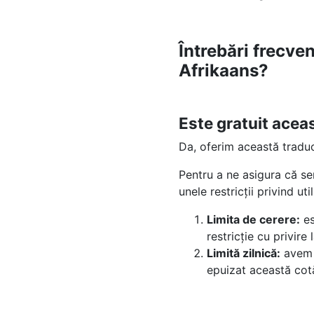
Întrebări frecve
Afrikaans?
Este gratuit acea
Da, oferim această tradu
Pentru a ne asigura că se
unele restricții privind uti
Limita de cerere:
es
restricție cu privir
Limită zilnică:
avem o
epuizat această cotă