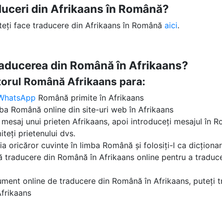
duceri din Afrikaans în Română?
uteți face traducere din Afrikaans în Română
aici
.
raducerea din Română în Afrikaans?
ătorul Română Afrikaans para:
WhatsApp
Română primite în Afrikaans
mba Română online din site-uri web în Afrikaans
n mesaj unui prieten Afrikaans, apoi introduceți mesajul în Ro
iteți prietenului dvs.
ția oricăror cuvinte în limba Română și folosiți-l ca dicțion
tă traducere din Română în Afrikaans online pentru a traduc
ument online de traducere din Română în Afrikaans, puteți t
Afrikaans