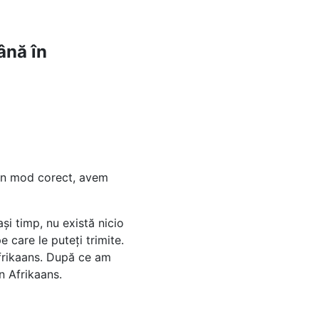
ână în
-un mod corect, avem
i timp, nu există nicio
 care le puteți trimite.
frikaans. După ce am
n Afrikaans.