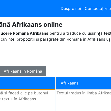
Despre noi
|
Contactaţi-ne
nă Afrikaans online
ducere Română Afrikaans
pentru a traduce cu ușurință
tex
 cuvinte, propoziții și paragrafe din Română în Afrikaans ușo
Afrikaans în Română
Afrikaans