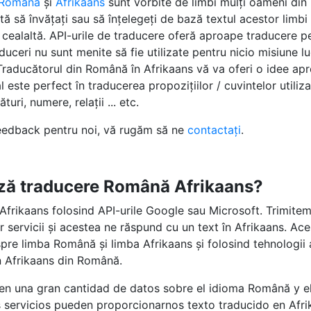
Română
și
Afrikaans
sunt vorbite de limbi mulți oameni din
tă să învățați sau să înțelegeți de bază textul acestor limbi
ți cealaltă. API-urile de traducere oferă aproape traducere 
duceri nu sunt menite să fie utilizate pentru nicio misiune lu
c. Traducătorul din Română în Afrikaans vă va oferi o idee ap
l este perfect în traducerea propozițiilor / cuvintelor utiliz
turi, numere, relații ... etc.
feedback pentru noi, vă rugăm să ne
contactați
.
ză traducere Română Afrikaans?
frikaans folosind API-urile Google sau Microsoft. Trimitem
or servicii și acestea ne răspund cu un text în Afrikaans. Ac
re limba Română și limba Afrikaans și folosind tehnologii a
în Afrikaans din Română.
 en una gran cantidad de datos sobre el idioma Română y el
s servicios pueden proporcionarnos texto traducido en Afr