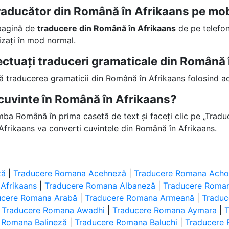
traducător din Română în Afrikaans pe mob
 pagină de
traducere din Română în Afrikaans
de pe telefon
lizați în mod normal.
fectuați traduceri gramaticale din Română
ță traducerea gramaticii din Română în Afrikaans folosind a
cuvinte în Română în Afrikaans?
imba Română în prima casetă de text și faceți clic pe „Traduc
Afrikaans va converti cuvintele din Română în Afrikaans.
ză
|
Traducere Romana Acehneză
|
Traducere Romana Achol
Afrikaans
|
Traducere Romana Albaneză
|
Traducere Roman
ucere Romana Arabă
|
Traducere Romana Armeană
|
Tradu
|
Traducere Romana Awadhi
|
Traducere Romana Aymara
|
 Romana Balineză
|
Traducere Romana Baluchi
|
Traducere