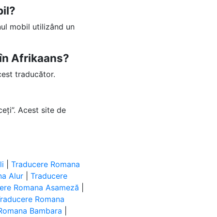
il?
ul mobil utilizând un
 în Afrikaans?
cest traducător.
eți”. Acest site de
i
|
Traducere Romana
a Alur
|
Traducere
cere Romana Asameză
|
Traducere Romana
 Romana Bambara
|