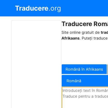
Traducere
.org
Traducere Româ
Site online gratuit de
tra
Afrikaans
. Puteți traduce
Română în Afrikaans
Română