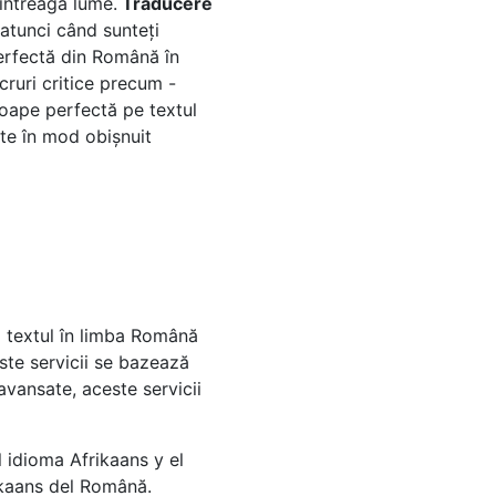
 întreaga lume.
Traducere
 atunci când sunteți
perfectă din Română în
cruri critice precum -
roape perfectă pe textul
ate în mod obișnuit
 textul în limba Română
este servicii se bazează
vansate, aceste servicii
 idioma Afrikaans y el
ikaans del Română.