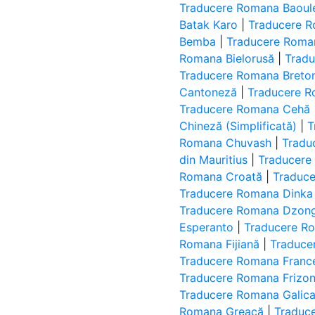
Traducere Romana Baoul
Batak Karo
|
Traducere R
Bemba
|
Traducere Roma
Romana Bielorusă
|
Tradu
Traducere Romana Breto
Cantoneză
|
Traducere R
Traducere Romana Cehă
Chineză (Simplificată)
|
T
Romana Chuvash
|
Tradu
din Mauritius
|
Traducere
Romana Croată
|
Traduc
Traducere Romana Dinka
Traducere Romana Dzon
Esperanto
|
Traducere R
Romana Fijiană
|
Traduce
Traducere Romana Franc
Traducere Romana Frizo
Traducere Romana Galica
Romana Greacă
|
Traduc