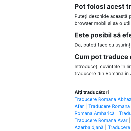
Pot folosi acest 
Puteți deschide această
browser mobil și să o uti
Este posibil să e
Da, puteți face cu ușurin
Cum pot traduce 
Introduceți cuvintele în l
traducere din Română în 
Alți traducători
Traducere Romana Abha
Afar
|
Traducere Romana 
Romana Amharică
|
Trad
Traducere Romana Avar
Azerbaidjană
|
Traducere