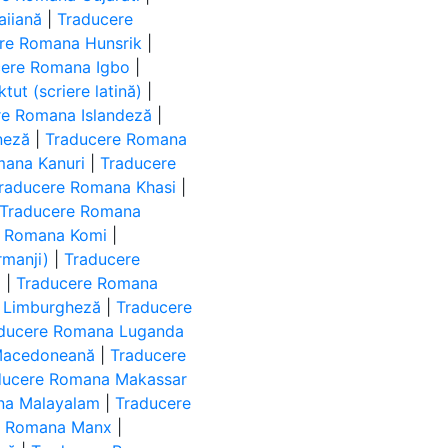
iiană
|
Traducere
re Romana Hunsrik
|
cere Romana Igbo
|
ut (scriere latină)
|
re Romana Islandeză
|
neză
|
Traducere Romana
mana Kanuri
|
Traducere
raducere Romana Khasi
|
Traducere Romana
e Romana Komi
|
manji)
|
Traducere
ă
|
Traducere Romana
 Limburgheză
|
Traducere
ducere Romana Luganda
Macedoneană
|
Traducere
ducere Romana Makassar
na Malayalam
|
Traducere
e Romana Manx
|