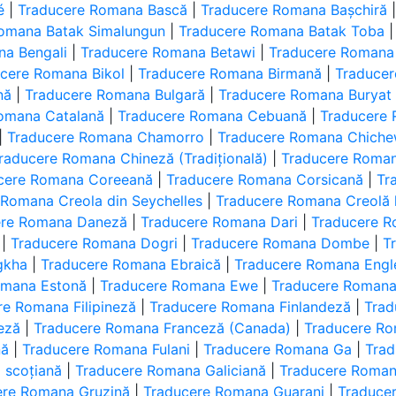
é
|
Traducere Romana Bască
|
Traducere Romana Bașchiră
omana Batak Simalungun
|
Traducere Romana Batak Toba
na Bengali
|
Traducere Romana Betawi
|
Traducere Romana 
cere Romana Bikol
|
Traducere Romana Birmană
|
Traduce
nă
|
Traducere Romana Bulgară
|
Traducere Romana Buryat
omana Catalană
|
Traducere Romana Cebuană
|
Traducere
|
Traducere Romana Chamorro
|
Traducere Romana Chich
raducere Romana Chineză (Tradițională)
|
Traducere Roma
cere Romana Coreeană
|
Traducere Romana Corsicană
|
Tr
 Romana Creola din Seychelles
|
Traducere Romana Creolă 
ere Romana Daneză
|
Traducere Romana Dari
|
Traducere R
|
Traducere Romana Dogri
|
Traducere Romana Dombe
|
T
gkha
|
Traducere Romana Ebraică
|
Traducere Romana Engl
omana Estonă
|
Traducere Romana Ewe
|
Traducere Romana
re Romana Filipineză
|
Traducere Romana Finlandeză
|
Trad
eză
|
Traducere Romana Franceză (Canada)
|
Traducere Ro
nă
|
Traducere Romana Fulani
|
Traducere Romana Ga
|
Trad
 scoțiană
|
Traducere Romana Galiciană
|
Traducere Roma
ere Romana Gruzină
|
Traducere Romana Guarani
|
Traduce