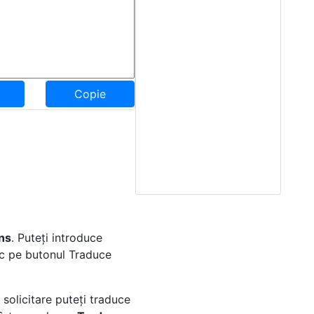
Copie
ns
. Puteți introduce
lic pe butonul Traduce
solicitare puteți traduce