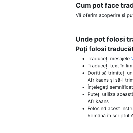
Cum pot face tra
Vă oferim acoperire și p
Unde pot folosi t
Poți folosi traduc
Traduceți mesajele
Traduceți text în li
Doriți să trimiteți u
Afrikaans și să-l trim
Înțelegeți semnifica
Puteți utiliza aceas
Afrikaans
Folosind acest instr
Română în scriptul 