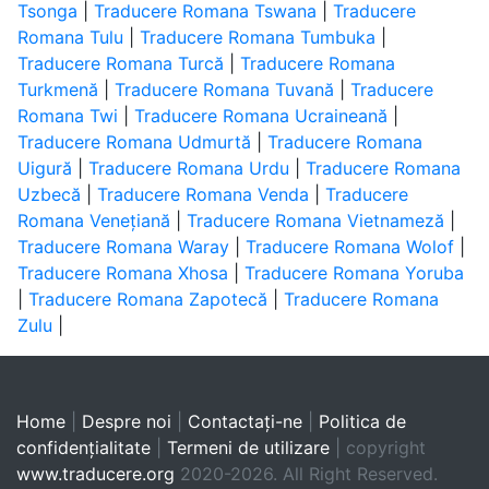
Tsonga
|
Traducere Romana Tswana
|
Traducere
Romana Tulu
|
Traducere Romana Tumbuka
|
Traducere Romana Turcă
|
Traducere Romana
Turkmenă
|
Traducere Romana Tuvană
|
Traducere
Romana Twi
|
Traducere Romana Ucraineană
|
Traducere Romana Udmurtă
|
Traducere Romana
Uigură
|
Traducere Romana Urdu
|
Traducere Romana
Uzbecă
|
Traducere Romana Venda
|
Traducere
Romana Venețiană
|
Traducere Romana Vietnameză
|
Traducere Romana Waray
|
Traducere Romana Wolof
|
Traducere Romana Xhosa
|
Traducere Romana Yoruba
|
Traducere Romana Zapotecă
|
Traducere Romana
Zulu
|
Home
|
Despre noi
|
Contactaţi-ne
|
Politica de
confidențialitate
|
Termeni de utilizare
| copyright
www.traducere.org
2020-2026. All Right Reserved.