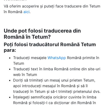
Vă oferim acoperire și puteți face traducere din Tetum
în Română
aici
.
Unde pot folosi traducerea din
Română în Tetum?
Poți folosi traducătorul Română Tetum
para:
Traduceți mesajele
WhatsApp
Română primite în
Tetum
Traduceți text în limba Română online din site-uri
web în Tetum
Doriți să trimiteți un mesaj unui prieten Tetum,
apoi introduceți mesajul în Română și să îl
traduceți în Tetum și să-l trimiteți prietenului dvs.
Înțelegeți semnificația oricăror cuvinte în limba
Română și folosiți-l ca dicționar din Română în