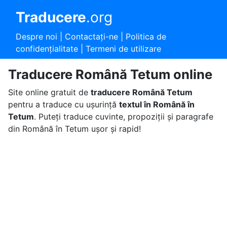
Traducere
.org
Despre noi
|
Contactaţi-ne
|
Politica de
confidențialitate
|
Termeni de utilizare
Traducere Română Tetum online
Site online gratuit de
traducere Română Tetum
pentru a traduce cu ușurință
textul în Română în
Tetum
. Puteți traduce cuvinte, propoziții și paragrafe
din Română în Tetum ușor și rapid!