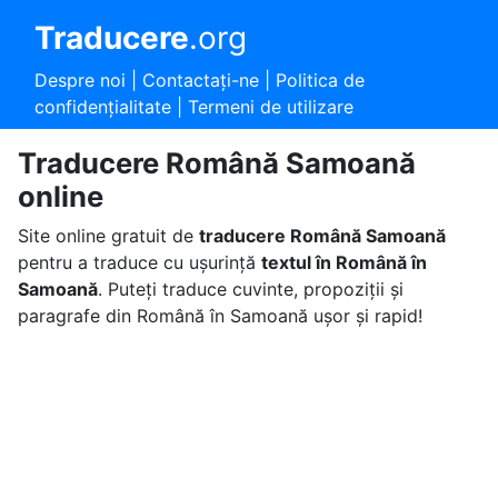
Traducere
.org
Despre noi
|
Contactaţi-ne
|
Politica de
confidențialitate
|
Termeni de utilizare
Traducere Română Samoană
online
Site online gratuit de
traducere Română Samoană
pentru a traduce cu ușurință
textul în Română în
Samoană
. Puteți traduce cuvinte, propoziții și
paragrafe din Română în Samoană ușor și rapid!