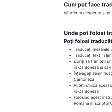
Cum pot face tra
Vă oferim acoperire și p
Unde pot folosi 
Poți folosi traduc
Traduceți mesajele
Traduceți text în l
Doriți să trimiteți 
în Cantoneză și să-l 
Înțelegeți semnifica
Cantoneză
Puteți utiliza acea
în Cantoneză
Folosind acest inst
Română în scriptul