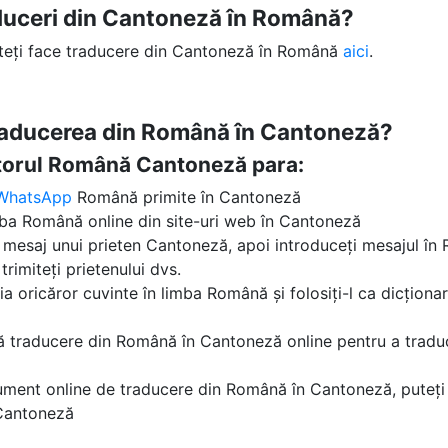
duceri din Cantoneză în Română?
uteți face traducere din Cantoneză în Română
aici
.
traducerea din Română în Cantoneză?
ătorul Română Cantoneză para:
WhatsApp
Română primite în Cantoneză
imba Română online din site-uri web în Cantoneză
un mesaj unui prieten Cantoneză, apoi introduceți mesajul în 
trimiteți prietenului dvs.
ția oricăror cuvinte în limba Română și folosiți-l ca dicțion
stă traducere din Română în Cantoneză online pentru a trad
rument online de traducere din Română în Cantoneză, puteți 
 Cantoneză