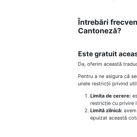
Întrebări frecve
Cantoneză?
Este gratuit ace
Da, oferim această tradu
Pentru a ne asigura că se
unele restricții privind uti
Limita de cerere:
es
restricție cu privir
Limită zilnică:
avem 
epuizat această cotă