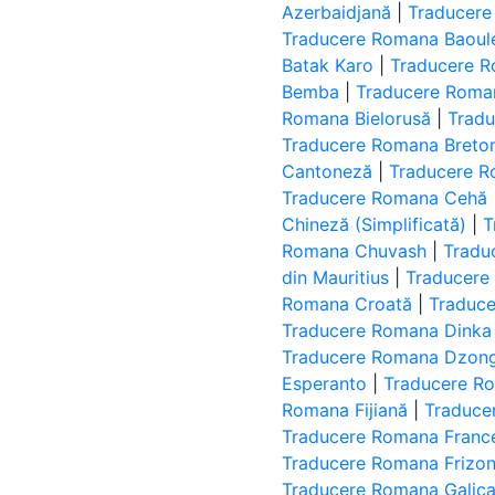
Azerbaidjană
|
Traducere
Traducere Romana Baoul
Batak Karo
|
Traducere R
Bemba
|
Traducere Roma
Romana Bielorusă
|
Tradu
Traducere Romana Breto
Cantoneză
|
Traducere R
Traducere Romana Cehă
Chineză (Simplificată)
|
T
Romana Chuvash
|
Tradu
din Mauritius
|
Traducere
Romana Croată
|
Traduc
Traducere Romana Dinka
Traducere Romana Dzon
Esperanto
|
Traducere R
Romana Fijiană
|
Traduce
Traducere Romana Franc
Traducere Romana Frizo
Traducere Romana Galica