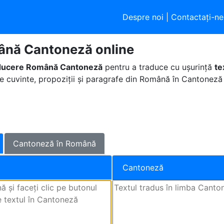
Despre noi
|
Contactaţi-ne
ână Cantoneză online
ducere Română Cantoneză
pentru a traduce cu ușurință
te
ce cuvinte, propoziții și paragrafe din Română în Cantoneză 
Cantoneză în Română
Cantoneză