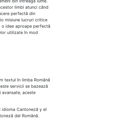
oameni din întreaga lume.
acestor limbi atunci când
ducere perfectă din
o misiune lucruri critice
ri o idee aproape perfectă
lor utilizate în mod
em textul în limba Română
ceste servicii se bazează
i avansate, aceste
l idioma Cantoneză y el
ntoneză del Română.