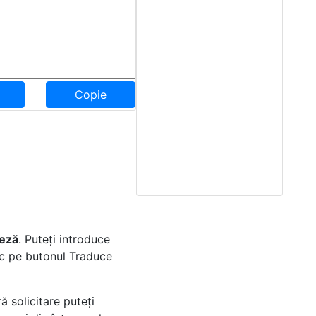
Copie
eză
. Puteți introduce
lic pe butonul Traduce
 solicitare puteți