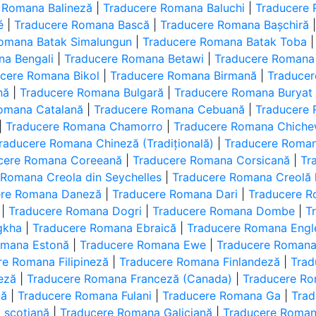
 Romana Balineză
|
Traducere Romana Baluchi
|
Traducere
é
|
Traducere Romana Bască
|
Traducere Romana Bașchiră
omana Batak Simalungun
|
Traducere Romana Batak Toba
na Bengali
|
Traducere Romana Betawi
|
Traducere Romana 
cere Romana Bikol
|
Traducere Romana Birmană
|
Traduce
nă
|
Traducere Romana Bulgară
|
Traducere Romana Buryat
omana Catalană
|
Traducere Romana Cebuană
|
Traducere
|
Traducere Romana Chamorro
|
Traducere Romana Chich
raducere Romana Chineză (Tradițională)
|
Traducere Roma
cere Romana Coreeană
|
Traducere Romana Corsicană
|
Tr
 Romana Creola din Seychelles
|
Traducere Romana Creolă 
ere Romana Daneză
|
Traducere Romana Dari
|
Traducere R
|
Traducere Romana Dogri
|
Traducere Romana Dombe
|
T
gkha
|
Traducere Romana Ebraică
|
Traducere Romana Engl
omana Estonă
|
Traducere Romana Ewe
|
Traducere Romana
re Romana Filipineză
|
Traducere Romana Finlandeză
|
Trad
eză
|
Traducere Romana Franceză (Canada)
|
Traducere Ro
nă
|
Traducere Romana Fulani
|
Traducere Romana Ga
|
Trad
 scoțiană
|
Traducere Romana Galiciană
|
Traducere Roma