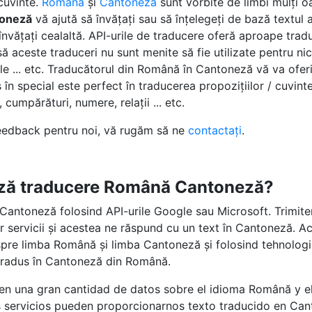
cuvinte.
Română
și
Cantoneză
sunt vorbite de limbi mulți 
toneză
vă ajută să învățați sau să înțelegeți de bază textul 
 învățați cealaltă. API-urile de traducere oferă aproape tra
aceste traduceri nu sunt menite să fie utilizate pentru nici
le ... etc. Traducătorul din Română în Cantoneză vă va ofe
 în special este perfect în traducerea propozițiilor / cuvinte
, cumpărături, numere, relații ... etc.
feedback pentru noi, vă rugăm să ne
contactați
.
ză traducere Română Cantoneză?
antoneză folosind API-urile Google sau Microsoft. Trimit
tor servicii și acestea ne răspund cu un text în Cantoneză. A
pre limba Română și limba Cantoneză și folosind tehnologi
t tradus în Cantoneză din Română.
 en una gran cantidad de datos sobre el idioma Română y e
s servicios pueden proporcionarnos texto traducido en Ca