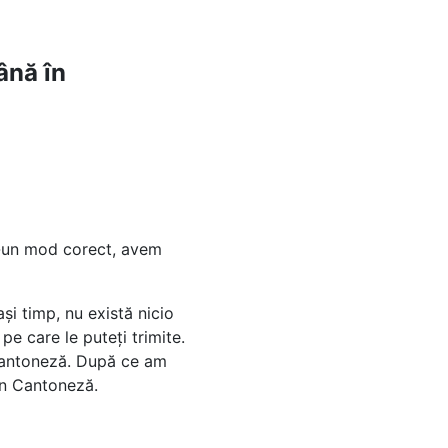
ână în
tr-un mod corect, avem
i timp, nu există nicio
e care le puteți trimite.
Cantoneză. După ce am
în Cantoneză.