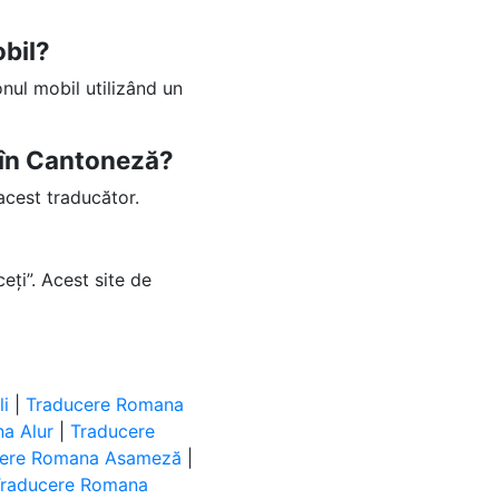
obil?
nul mobil utilizând un
ă în Cantoneză?
acest traducător.
eți”. Acest site de
i
|
Traducere Romana
a Alur
|
Traducere
cere Romana Asameză
|
Traducere Romana