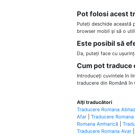
Pot folosi acest 
Puteți deschide această
browser mobil și să o uti
Este posibil să e
Da, puteți face cu ușurin
Cum pot traduce 
Introduceți cuvintele în l
traducere din Română în 
Alți traducători
Traducere Romana Abha
Afar
|
Traducere Romana 
Romana Amharică
|
Trad
Traducere Romana Avar