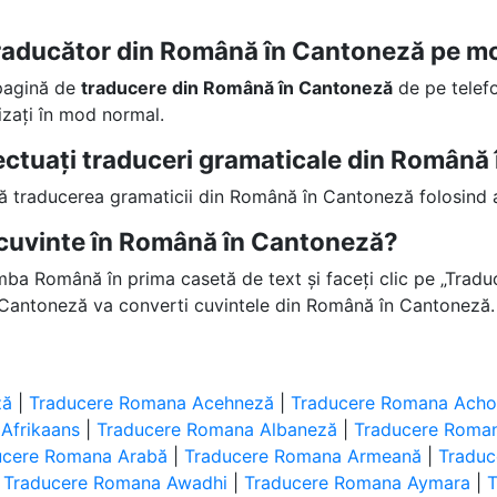
traducător din Română în Cantoneză pe m
 pagină de
traducere din Română în Cantoneză
de pe telefo
lizați în mod normal.
fectuați traduceri gramaticale din Român
ță traducerea gramaticii din Română în Cantoneză folosind 
cuvinte în Română în Cantoneză?
imba Română în prima casetă de text și faceți clic pe „Traduc
Cantoneză va converti cuvintele din Română în Cantoneză.
ză
|
Traducere Romana Acehneză
|
Traducere Romana Achol
Afrikaans
|
Traducere Romana Albaneză
|
Traducere Roman
ucere Romana Arabă
|
Traducere Romana Armeană
|
Tradu
|
Traducere Romana Awadhi
|
Traducere Romana Aymara
|