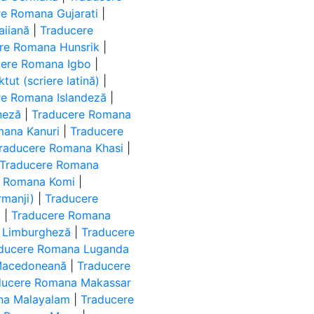
re Romana Gujarati
|
iiană
|
Traducere
re Romana Hunsrik
|
cere Romana Igbo
|
ut (scriere latină)
|
re Romana Islandeză
|
neză
|
Traducere Romana
mana Kanuri
|
Traducere
raducere Romana Khasi
|
Traducere Romana
e Romana Komi
|
manji)
|
Traducere
ă
|
Traducere Romana
 Limburgheză
|
Traducere
ducere Romana Luganda
Macedoneană
|
Traducere
ducere Romana Makassar
na Malayalam
|
Traducere