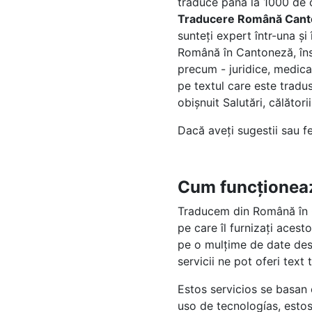
traduce pâna la 1000 de 
Traducere Română Can
sunteți expert într-una și
Română în Cantoneză, însă 
precum - juridice, medica
pe textul care este tradus
obișnuit Salutări, călătorii
Dacă aveți sugestii sau 
Cum funcționea
Traducem din Română în C
pe care îl furnizați aces
pe o mulțime de date des
servicii ne pot oferi tex
Estos servicios se basan
uso de tecnologías, esto