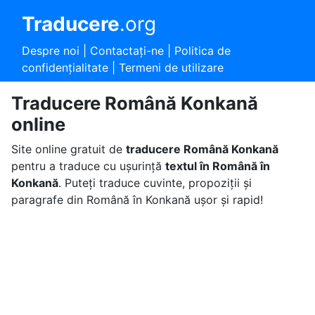
Traducere
.org
Despre noi
|
Contactaţi-ne
|
Politica de
confidențialitate
|
Termeni de utilizare
Traducere Română Konkană
online
Site online gratuit de
traducere Română Konkană
pentru a traduce cu ușurință
textul în Română în
Konkană
. Puteți traduce cuvinte, propoziții și
paragrafe din Română în Konkană ușor și rapid!