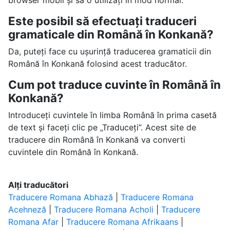
browser mobil și să o utilizați în mod normal.
Este posibil să efectuați traduceri
gramaticale din Română în Konkană?
Da, puteți face cu ușurință traducerea gramaticii din
Română în Konkană folosind acest traducător.
Cum pot traduce cuvinte în Română în
Konkană?
Introduceți cuvintele în limba Română în prima casetă
de text și faceți clic pe „Traduceți”. Acest site de
traducere din Română în Konkană va converti
cuvintele din Română în Konkană.
Alți traducători
Traducere Romana Abhază
|
Traducere Romana
Acehneză
|
Traducere Romana Acholi
|
Traducere
Romana Afar
|
Traducere Romana Afrikaans
|