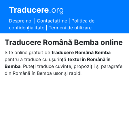
Traducere
.org
Despre noi
|
Contactaţi-ne
|
Politica de
confidențialitate
|
Termeni de utilizare
Traducere Română Bemba online
Site online gratuit de
traducere Română Bemba
pentru a traduce cu ușurință
textul în Română în
Bemba
. Puteți traduce cuvinte, propoziții și paragrafe
din Română în Bemba ușor și rapid!