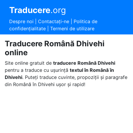
Traducere
.org
Despre noi
|
Contactaţi-ne
|
Politica de
confidențialitate
|
Termeni de utilizare
Traducere Română Dhivehi
online
Site online gratuit de
traducere Română Dhivehi
pentru a traduce cu ușurință
textul în Română în
Dhivehi
. Puteți traduce cuvinte, propoziții și paragrafe
din Română în Dhivehi ușor și rapid!