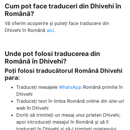
Cum pot face traduceri din Dhivehi în
Română?
Vă oferim acoperire și puteți face traducere din
Dhivehi în Română
aici
.
Unde pot folosi traducerea din
Română în Dhivehi?
Poți folosi traducătorul Română Dhivehi
para:
Traduceți mesajele
WhatsApp
Română primite în
Dhivehi
Traduceți text în limba Română online din site-uri
web în Dhivehi
Doriți să trimiteți un mesaj unui prieten Dhivehi,
apoi introduceți mesajul în Română și să îl
traduceți în Dhivehi și să-l trimiteți prietenului