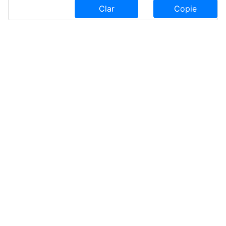
Clar
Copie