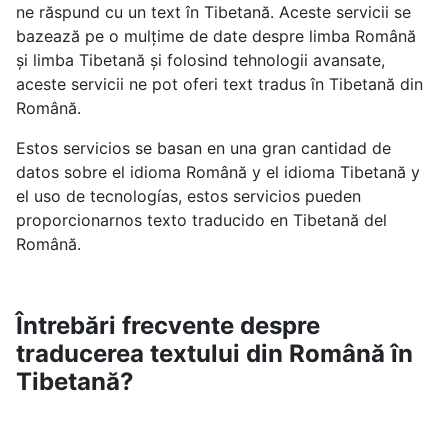
ne răspund cu un text în Tibetană. Aceste servicii se
bazează pe o mulțime de date despre limba Română
și limba Tibetană și folosind tehnologii avansate,
aceste servicii ne pot oferi text tradus în Tibetană din
Română.
Estos servicios se basan en una gran cantidad de
datos sobre el idioma Română y el idioma Tibetană y
el uso de tecnologías, estos servicios pueden
proporcionarnos texto traducido en Tibetană del
Română.
Întrebări frecvente despre
traducerea textului din Română în
Tibetană?