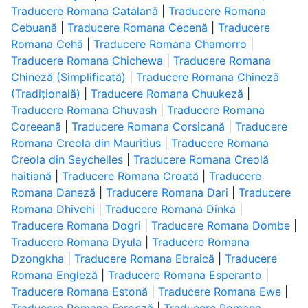
Traducere Romana Catalană
|
Traducere Romana
Cebuană
|
Traducere Romana Cecenă
|
Traducere
Romana Cehă
|
Traducere Romana Chamorro
|
Traducere Romana Chichewa
|
Traducere Romana
Chineză (Simplificată)
|
Traducere Romana Chineză
(Tradițională)
|
Traducere Romana Chuukeză
|
Traducere Romana Chuvash
|
Traducere Romana
Coreeană
|
Traducere Romana Corsicană
|
Traducere
Romana Creola din Mauritius
|
Traducere Romana
Creola din Seychelles
|
Traducere Romana Creolă
haitiană
|
Traducere Romana Croată
|
Traducere
Romana Daneză
|
Traducere Romana Dari
|
Traducere
Romana Dhivehi
|
Traducere Romana Dinka
|
Traducere Romana Dogri
|
Traducere Romana Dombe
|
Traducere Romana Dyula
|
Traducere Romana
Dzongkha
|
Traducere Romana Ebraică
|
Traducere
Romana Engleză
|
Traducere Romana Esperanto
|
Traducere Romana Estonă
|
Traducere Romana Ewe
|