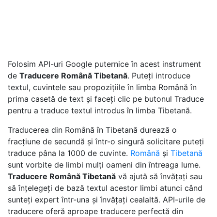
Folosim API-uri Google puternice în acest instrument
de
Traducere Română Tibetană
. Puteți introduce
textul, cuvintele sau propozițiile în limba Română în
prima casetă de text și faceți clic pe butonul Traduce
pentru a traduce textul introdus în limba Tibetană.
Traducerea din Română în Tibetană durează o
fracțiune de secundă și într-o singură solicitare puteți
traduce pâna la 1000 de cuvinte.
Română
și
Tibetană
sunt vorbite de limbi mulți oameni din întreaga lume.
Traducere Română Tibetană
vă ajută să învățați sau
să înțelegeți de bază textul acestor limbi atunci când
sunteți expert într-una și învățați cealaltă. API-urile de
traducere oferă aproape traducere perfectă din