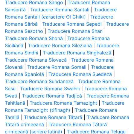
Traducere Romana Sango
|
Traducere Romana
Sanscrită
|
Traducere Romana Santali
|
Traducere
Romana Santali (caractere Ol Chiki)
|
Traducere
Romana Sârbă
|
Traducere Romana Sepedi
|
Traducere
Romana Sesotho
|
Traducere Romana Shan
|
Traducere Romana Shonă
|
Traducere Romana
Siciliană
|
Traducere Romana Sileziană
|
Traducere
Romana Sindhi
|
Traducere Romana Singhaleză
|
Traducere Romana Slovacă
|
Traducere Romana
Slovenă
|
Traducere Romana Somali
|
Traducere
Romana Spaniolă
|
Traducere Romana Suedeză
|
Traducere Romana Sundaneză
|
Traducere Romana
Susu
|
Traducere Romana Swahili
|
Traducere Romana
Swati
|
Traducere Romana Tadjică
|
Traducere Romana
Tahitiană
|
Traducere Romana Tamazight
|
Traducere
Romana Tamazight (tifinagh)
|
Traducere Romana
Tamilă
|
Traducere Romana Tătară
|
Traducere Romana
Tătară crimeeană
|
Traducere Romana Tătară
crimeeană (scriere latină)
|
Traducere Romana Telugu
|