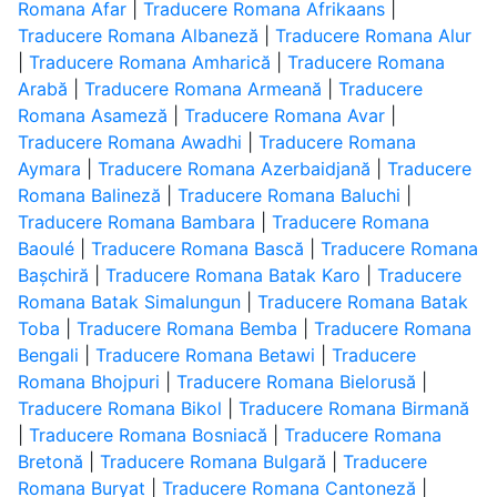
Romana Afar
|
Traducere Romana Afrikaans
|
Traducere Romana Albaneză
|
Traducere Romana Alur
|
Traducere Romana Amharică
|
Traducere Romana
Arabă
|
Traducere Romana Armeană
|
Traducere
Romana Asameză
|
Traducere Romana Avar
|
Traducere Romana Awadhi
|
Traducere Romana
Aymara
|
Traducere Romana Azerbaidjană
|
Traducere
Romana Balineză
|
Traducere Romana Baluchi
|
Traducere Romana Bambara
|
Traducere Romana
Baoulé
|
Traducere Romana Bască
|
Traducere Romana
Bașchiră
|
Traducere Romana Batak Karo
|
Traducere
Romana Batak Simalungun
|
Traducere Romana Batak
Toba
|
Traducere Romana Bemba
|
Traducere Romana
Bengali
|
Traducere Romana Betawi
|
Traducere
Romana Bhojpuri
|
Traducere Romana Bielorusă
|
Traducere Romana Bikol
|
Traducere Romana Birmană
|
Traducere Romana Bosniacă
|
Traducere Romana
Bretonă
|
Traducere Romana Bulgară
|
Traducere
Romana Buryat
|
Traducere Romana Cantoneză
|