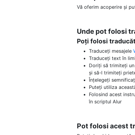
Vă oferim acoperire și pu
Unde pot folosi t
Poți folosi traduc
Traduceți mesajele
Traduceți text în li
Doriți să trimiteți u
și să-l trimiteți prie
Înțelegeți semnifica
Puteți utiliza aceas
Folosind acest instr
în scriptul Alur
Pot folosi acest 