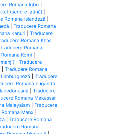
cere Romana Igbo
|
ut (scriere latină)
|
re Romana Islandeză
|
neză
|
Traducere Romana
mana Kanuri
|
Traducere
raducere Romana Khasi
|
Traducere Romana
e Romana Komi
|
manji)
|
Traducere
ă
|
Traducere Romana
 Limburgheză
|
Traducere
ducere Romana Luganda
Macedoneană
|
Traducere
ducere Romana Makassar
na Malayalam
|
Traducere
e Romana Manx
|
ză
|
Traducere Romana
raducere Romana
ere Romana Mongolă
|