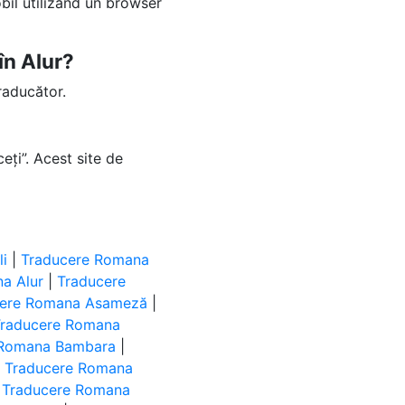
bil utilizând un browser
în Alur?
raducător.
eți”. Acest site de
i
|
Traducere Romana
a Alur
|
Traducere
cere Romana Asameză
|
Traducere Romana
 Romana Bambara
|
|
Traducere Romana
|
Traducere Romana