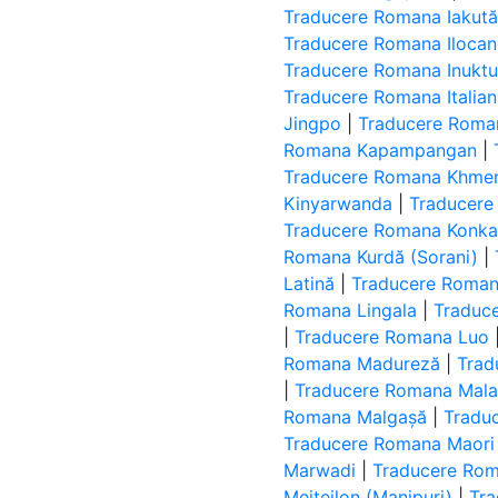
Traducere Romana Iakut
Traducere Romana Iloca
Traducere Romana Inuktut 
Traducere Romana Italia
Jingpo
|
Traducere Roman
Romana Kapampangan
|
Traducere Romana Khme
Kinyarwanda
|
Traducere
Traducere Romana Konk
Romana Kurdă (Sorani)
|
Latină
|
Traducere Roman
Romana Lingala
|
Traduc
|
Traducere Romana Luo
Romana Madureză
|
Trad
|
Traducere Romana Mal
Romana Malgașă
|
Tradu
Traducere Romana Maori
Marwadi
|
Traducere Ro
Meiteilon (Manipuri)
|
Tr