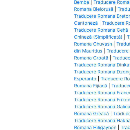
Bemba
|
Traducere Roma
Romana Bielorusă
|
Tradu
Traducere Romana Breto
Cantoneză
|
Traducere R
Traducere Romana Cehă
Chineză (Simplificată)
|
T
Romana Chuvash
|
Tradu
din Mauritius
|
Traducere
Romana Croată
|
Traduc
Traducere Romana Dinka
Traducere Romana Dzon
Esperanto
|
Traducere R
Romana Fijiană
|
Traduce
Traducere Romana Franc
Traducere Romana Frizo
Traducere Romana Galica
Romana Greacă
|
Traduc
Traducere Romana Hakha
Romana Hiligaynon
|
Tra