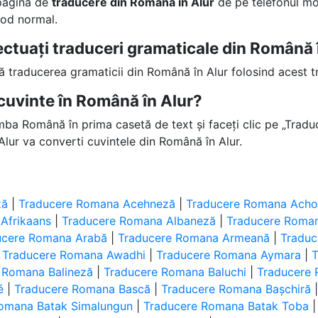
 pagină de
traducere din Română în Alur
de pe telefonul mo
 mod normal.
fectuați traduceri gramaticale din Română 
ță traducerea gramaticii din Română în Alur folosind acest t
cuvinte în Română în Alur?
imba Română în prima casetă de text și faceți clic pe „Traduc
lur va converti cuvintele din Română în Alur.
ză
|
Traducere Romana Acehneză
|
Traducere Romana Achol
Afrikaans
|
Traducere Romana Albaneză
|
Traducere Roman
ucere Romana Arabă
|
Traducere Romana Armeană
|
Tradu
|
Traducere Romana Awadhi
|
Traducere Romana Aymara
|
 Romana Balineză
|
Traducere Romana Baluchi
|
Traducere
é
|
Traducere Romana Bască
|
Traducere Romana Bașchiră
omana Batak Simalungun
|
Traducere Romana Batak Toba