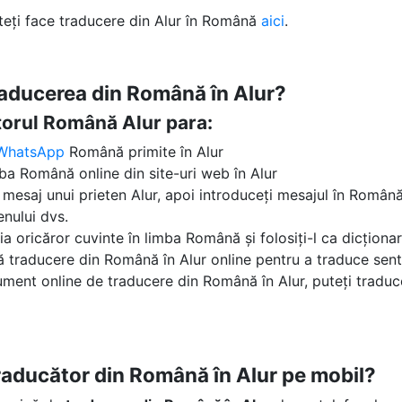
teți face traducere din Alur în Română
aici
.
raducerea din Română în Alur?
ătorul Română Alur para:
WhatsApp
Română primite în Alur
mba Română online din site-uri web în Alur
n mesaj unui prieten Alur, apoi introduceți mesajul în Română 
tenului dvs.
ția oricăror cuvinte în limba Română și folosiți-l ca dicțion
tă traducere din Română în Alur online pentru a traduce sen
ument online de traducere din Română în Alur, puteți tradu
traducător din Română în Alur pe mobil?