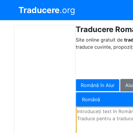
Traducere
.org
Traducere Româ
Site online gratuit de
tra
traduce cuvinte, propoziți
Română în Alur
Alu
Română