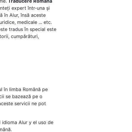
ume.
Traducere Română
nteți expert într-una și
 în Alur, însă aceste
ridice, medicale ... etc.
ste tradus în special este
torii, cumpărături,
ul în limba Română pe
icii se bazează pe o
ceste servicii ne pot
 idioma Alur y el uso de
omână.