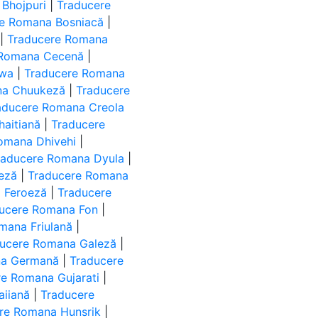
Bhojpuri
|
Traducere
re Romana Bosniacă
|
|
Traducere Romana
 Romana Cecenă
|
ewa
|
Traducere Romana
na Chuukeză
|
Traducere
aducere Romana Creola
haitiană
|
Traducere
omana Dhivehi
|
raducere Romana Dyula
|
eză
|
Traducere Romana
 Feroeză
|
Traducere
ucere Romana Fon
|
mana Friulană
|
ucere Romana Galeză
|
na Germană
|
Traducere
re Romana Gujarati
|
iiană
|
Traducere
re Romana Hunsrik
|