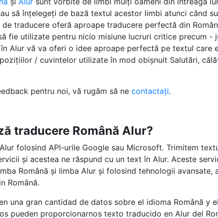
nă
și
Alur
sunt vorbite de limbi mulți oameni din întreaga l
sau să înțelegeți de bază textul acestor limbi atunci când su
ile de traducere oferă aproape traducere perfectă din Română
 fie utilizate pentru nicio misiune lucruri critice precum - ju
n Alur vă va oferi o idee aproape perfectă pe textul care e
ozițiilor / cuvintelor utilizate în mod obișnuit Salutări, călă
feedback pentru noi, vă rugăm să ne
contactați
.
ză traducere Română Alur?
lur folosind API-urile Google sau Microsoft. Trimitem text
servicii și acestea ne răspund cu un text în Alur. Aceste serv
mba Română și limba Alur și folosind tehnologii avansate, a
din Română.
 en una gran cantidad de datos sobre el idioma Română y el
cios pueden proporcionarnos texto traducido en Alur del R