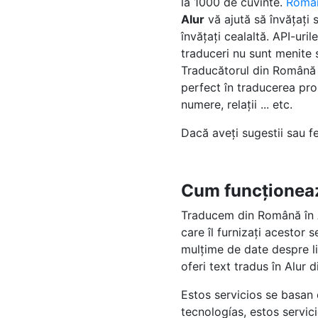
la 1000 de cuvinte.
Româ
Alur
vă ajută să învățați 
învățați cealaltă. API-ur
traduceri nu sunt menite să
Traducătorul din Română î
perfect în traducerea prop
numere, relații ... etc.
Dacă aveți sugestii sau 
Cum funcționea
Traducem din Română în A
care îl furnizați acestor 
mulțime de date despre li
oferi text tradus în Alur 
Estos servicios se basan
tecnologías, estos servi