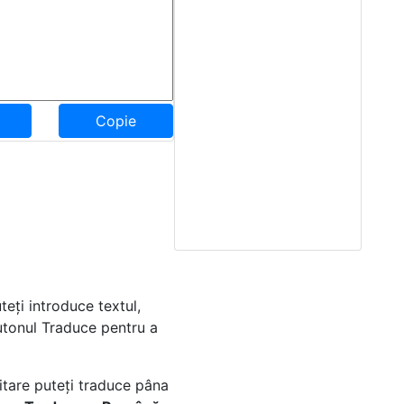
Copie
uteți introduce textul,
butonul Traduce pentru a
itare puteți traduce pâna