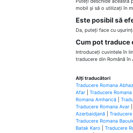
Puteți deschide această
mobil și să o utilizați în
Este posibil să e
Da, puteți face cu ușurin
Cum pot traduce 
Introduceți cuvintele în l
traducere din Română în A
Alți traducători
Traducere Romana Abha
Afar
|
Traducere Romana 
Romana Amharică
|
Trad
Traducere Romana Avar
Azerbaidjană
|
Traducere
Traducere Romana Baoul
Batak Karo
|
Traducere R