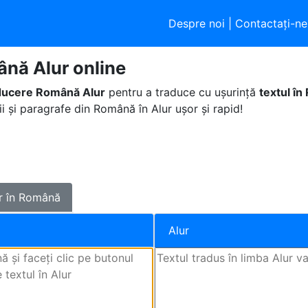
Despre noi
|
Contactaţi-ne
nă Alur online
ducere Română Alur
pentru a traduce cu ușurință
textul în
i și paragrafe din Română în Alur ușor și rapid!
r în Română
Alur