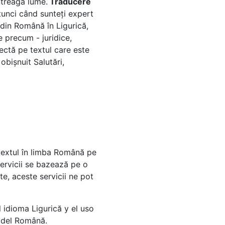
ntreaga lume.
Traducere
atunci când sunteți expert
 din Română în Ligurică,
e precum - juridice,
ectă pe textul care este
obișnuit Salutări,
textul în limba Română pe
 servicii se bazează pe o
e, aceste servicii ne pot
 idioma Ligurică y el uso
ă del Română.