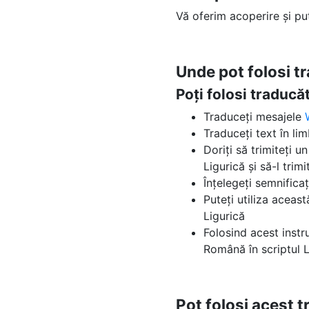
Vă oferim acoperire și pu
Unde pot folosi t
Poți folosi traduc
Traduceți mesajele
Traduceți text în li
Doriți să trimiteți u
Ligurică și să-l trimi
Înțelegeți semnifica
Puteți utiliza aceas
Ligurică
Folosind acest instr
Română în scriptul L
Pot folosi acest 