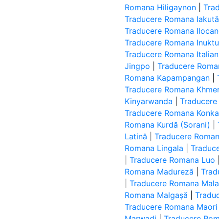
Romana Hiligaynon
|
Tra
Traducere Romana Iakut
Traducere Romana Iloca
Traducere Romana Inuktut 
Traducere Romana Italia
Jingpo
|
Traducere Roman
Romana Kapampangan
|
Traducere Romana Khme
Kinyarwanda
|
Traducere
Traducere Romana Konk
Romana Kurdă (Sorani)
|
Latină
|
Traducere Roman
Romana Lingala
|
Traduc
|
Traducere Romana Luo
Romana Madureză
|
Trad
|
Traducere Romana Mal
Romana Malgașă
|
Tradu
Traducere Romana Maori
Marwadi
|
Traducere Ro