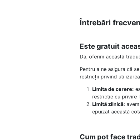
Întrebări frecve
Este gratuit acea
Da, oferim această tradu
Pentru a ne asigura că se
restricții privind utilizarea
Limita de cerere:
es
restricție cu privir
Limită zilnică:
avem o
epuizat această cotă
Cum pot face trad