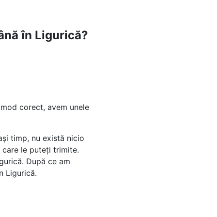
ână în Ligurică?
un mod corect, avem unele
i timp, nu există nicio
care le puteți trimite.
igurică. După ce am
n Ligurică.