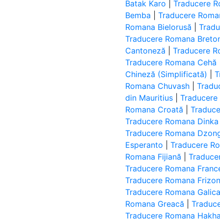
Batak Karo
|
Traducere R
Bemba
|
Traducere Roma
Romana Bielorusă
|
Tradu
Traducere Romana Breto
Cantoneză
|
Traducere R
Traducere Romana Cehă
Chineză (Simplificată)
|
T
Romana Chuvash
|
Tradu
din Mauritius
|
Traducere
Romana Croată
|
Traduc
Traducere Romana Dinka
Traducere Romana Dzon
Esperanto
|
Traducere R
Romana Fijiană
|
Traduce
Traducere Romana Franc
Traducere Romana Frizo
Traducere Romana Galica
Romana Greacă
|
Traduc
Traducere Romana Hakha