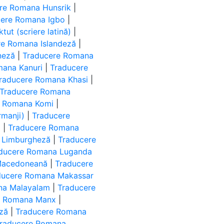
re Romana Hunsrik
|
cere Romana Igbo
|
ut (scriere latină)
|
re Romana Islandeză
|
neză
|
Traducere Romana
mana Kanuri
|
Traducere
raducere Romana Khasi
|
Traducere Romana
e Romana Komi
|
manji)
|
Traducere
ă
|
Traducere Romana
 Limburgheză
|
Traducere
ducere Romana Luganda
Macedoneană
|
Traducere
ducere Romana Makassar
na Malayalam
|
Traducere
e Romana Manx
|
ză
|
Traducere Romana
raducere Romana