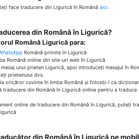
teți face traducere din Ligurică în Română
aici
.
raducerea din Română în Ligurică?
ătorul Română Ligurică para:
WhatsApp
Română primite în Ligurică
mba Română online din site-uri web în Ligurică
n mesaj unui prieten Ligurică, apoi introduceți mesajul în Rom
teți prietenului dvs.
ția oricăror cuvinte în limba Română și folosiți-l ca dicțion
tă traducere din Română în Ligurică online pentru a traduce
ument online de traducere din Română în Ligurică, puteți tr
igurică
traducător din Română în Ligurică pe mobi