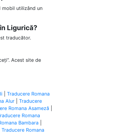
 mobil utilizând un
în Ligurică?
st traducător.
eți”. Acest site de
i
|
Traducere Romana
a Alur
|
Traducere
cere Romana Asameză
|
Traducere Romana
 Romana Bambara
|
|
Traducere Romana