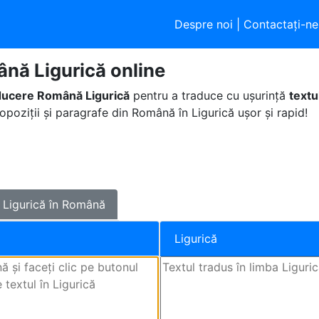
Despre noi
|
Contactaţi-ne
nă Ligurică online
ducere Română Ligurică
pentru a traduce cu ușurință
textu
opoziții și paragrafe din Română în Ligurică ușor și rapid!
Ligurică în Română
Ligurică