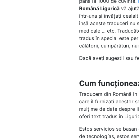
pâna la 1000 de cuvinte.
Română Ligurică
vă ajută
într-una și învățați ceal
însă aceste traduceri nu s
medicale ... etc. Traducă
tradus în special este per
călătorii, cumpărături, nume
Dacă aveți sugestii sau 
Cum funcționea
Traducem din Română în L
care îl furnizați acestor 
mulțime de date despre li
oferi text tradus în Ligu
Estos servicios se basan
de tecnologías, estos se