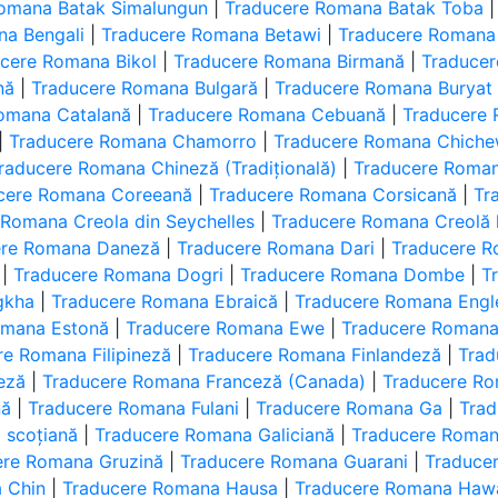
omana Batak Simalungun
|
Traducere Romana Batak Toba
na Bengali
|
Traducere Romana Betawi
|
Traducere Romana 
cere Romana Bikol
|
Traducere Romana Birmană
|
Traduce
nă
|
Traducere Romana Bulgară
|
Traducere Romana Buryat
omana Catalană
|
Traducere Romana Cebuană
|
Traducere
|
Traducere Romana Chamorro
|
Traducere Romana Chich
raducere Romana Chineză (Tradițională)
|
Traducere Roma
cere Romana Coreeană
|
Traducere Romana Corsicană
|
Tr
 Romana Creola din Seychelles
|
Traducere Romana Creolă 
ere Romana Daneză
|
Traducere Romana Dari
|
Traducere R
|
Traducere Romana Dogri
|
Traducere Romana Dombe
|
T
gkha
|
Traducere Romana Ebraică
|
Traducere Romana Engl
omana Estonă
|
Traducere Romana Ewe
|
Traducere Romana
re Romana Filipineză
|
Traducere Romana Finlandeză
|
Trad
eză
|
Traducere Romana Franceză (Canada)
|
Traducere Ro
nă
|
Traducere Romana Fulani
|
Traducere Romana Ga
|
Trad
 scoțiană
|
Traducere Romana Galiciană
|
Traducere Roma
ere Romana Gruzină
|
Traducere Romana Guarani
|
Traduce
 Chin
|
Traducere Romana Hausa
|
Traducere Romana Hawa