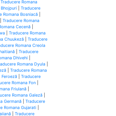
|
Traducere Romana
Bhojpuri
|
Traducere
re Romana Bosniacă
|
|
Traducere Romana
 Romana Cecenă
|
ewa
|
Traducere Romana
na Chuukeză
|
Traducere
aducere Romana Creola
haitiană
|
Traducere
omana Dhivehi
|
raducere Romana Dyula
|
eză
|
Traducere Romana
 Feroeză
|
Traducere
ucere Romana Fon
|
mana Friulană
|
ucere Romana Galeză
|
na Germană
|
Traducere
re Romana Gujarati
|
iiană
|
Traducere