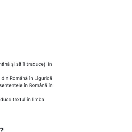
ână și să îl traduceți în
ar din Română în Ligurică
 sentențele în Română în
aduce textul în limba
l?