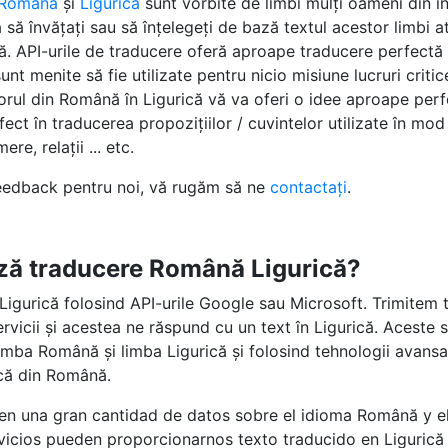
Română
și
Ligurică
sunt vorbite de limbi mulți oameni din î
 să învățați sau să înțelegeți de bază textul acestor limbi 
altă. API-urile de traducere oferă aproape traducere perfectă
unt menite să fie utilizate pentru nicio misiune lucruri critic
torul din Română în Ligurică vă va oferi o idee aproape perf
fect în traducerea propozițiilor / cuvintelor utilizate în mod 
re, relații ... etc.
feedback pentru noi, vă rugăm să ne
contactați
.
ză traducere Română Ligurică?
igurică folosind API-urile Google sau Microsoft. Trimitem 
servicii și acestea ne răspund cu un text în Ligurică. Aceste
mba Română și limba Ligurică și folosind tehnologii avansat
rică din Română.
 en una gran cantidad de datos sobre el idioma Română y el
rvicios pueden proporcionarnos texto traducido en Liguric