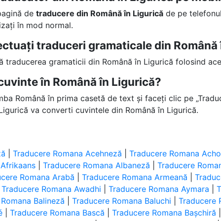
 pagină de
traducere din Română în Ligurică
de pe telefonul
lizați în mod normal.
fectuați traduceri gramaticale din Română 
ță traducerea gramaticii din Română în Ligurică folosind ace
uvinte în Română în Ligurică?
imba Română în prima casetă de text și faceți clic pe „Traduc
igurică va converti cuvintele din Română în Ligurică.
ză
|
Traducere Romana Acehneză
|
Traducere Romana Achol
Afrikaans
|
Traducere Romana Albaneză
|
Traducere Roman
ucere Romana Arabă
|
Traducere Romana Armeană
|
Tradu
|
Traducere Romana Awadhi
|
Traducere Romana Aymara
|
 Romana Balineză
|
Traducere Romana Baluchi
|
Traducere
é
|
Traducere Romana Bască
|
Traducere Romana Bașchiră