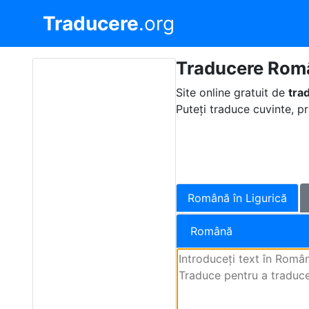
Traducere
.org
Traducere Româ
Site online gratuit de
tra
Puteți traduce cuvinte, pr
Română în Ligurică
Română