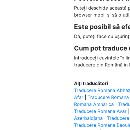
Puteți deschide această
browser mobil și să o uti
Este posibil să e
Da, puteți face cu ușurin
Cum pot traduce c
Introduceți cuvintele în l
traducere din Română în L
Alți traducători
Traducere Romana Abha
Afar
|
Traducere Romana 
Romana Amharică
|
Trad
Traducere Romana Avar
Azerbaidjană
|
Traducere
Traducere Romana Baoul