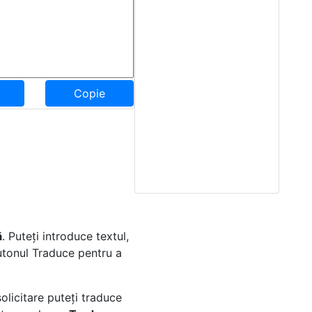
Copie
ă
. Puteți introduce textul,
butonul Traduce pentru a
olicitare puteți traduce