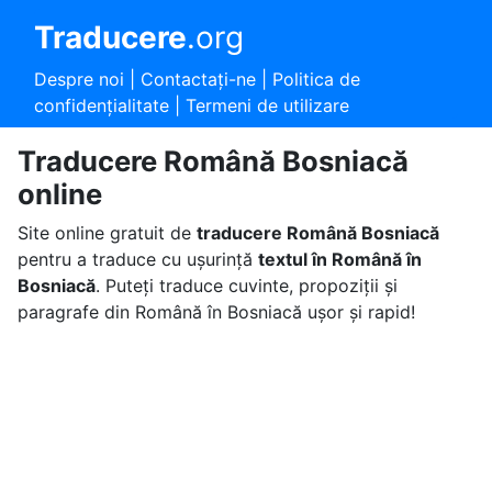
Traducere
.org
Despre noi
|
Contactaţi-ne
|
Politica de
confidențialitate
|
Termeni de utilizare
Traducere Română Bosniacă
online
Site online gratuit de
traducere Română Bosniacă
pentru a traduce cu ușurință
textul în Română în
Bosniacă
. Puteți traduce cuvinte, propoziții și
paragrafe din Română în Bosniacă ușor și rapid!