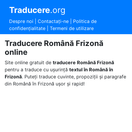
Traducere
.org
Despre noi
|
Contactaţi-ne
|
Politica de
confidențialitate
|
Termeni de utilizare
Traducere Română Frizonă
online
Site online gratuit de
traducere Română Frizonă
pentru a traduce cu ușurință
textul în Română în
Frizonă
. Puteți traduce cuvinte, propoziții și paragrafe
din Română în Frizonă ușor și rapid!