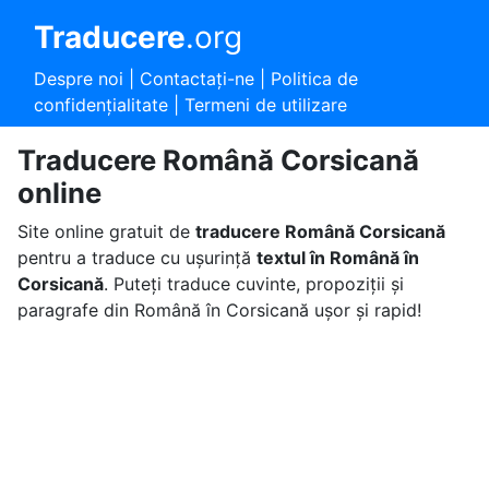
Traducere
.org
Despre noi
|
Contactaţi-ne
|
Politica de
confidențialitate
|
Termeni de utilizare
Traducere Română Corsicană
online
Site online gratuit de
traducere Română Corsicană
pentru a traduce cu ușurință
textul în Română în
Corsicană
. Puteți traduce cuvinte, propoziții și
paragrafe din Română în Corsicană ușor și rapid!