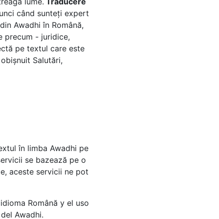
ntreaga lume.
Traducere
tunci când sunteți expert
ă din Awadhi în Română,
e precum - juridice,
ctă pe textul care este
obișnuit Salutări,
extul în limba Awadhi pe
servicii se bazează pe o
, aceste servicii ne pot
l idioma Română y el uso
 del Awadhi.