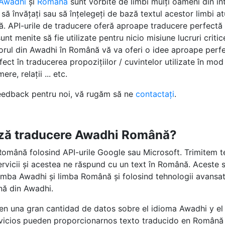
Awadhi
și
Română
sunt vorbite de limbi mulți oameni din î
 să învățați sau să înțelegeți de bază textul acestor limbi a
altă. API-urile de traducere oferă aproape traducere perfect
unt menite să fie utilizate pentru nicio misiune lucruri critic
torul din Awadhi în Română vă va oferi o idee aproape perfe
fect în traducerea propozițiilor / cuvintelor utilizate în mod 
re, relații ... etc.
feedback pentru noi, vă rugăm să ne
contactați
.
ză traducere Awadhi Română?
omână folosind API-urile Google sau Microsoft. Trimitem t
 servicii și acestea ne răspund cu un text în Română. Aceste 
mba Awadhi și limba Română și folosind tehnologii avansate
nă din Awadhi.
 en una gran cantidad de datos sobre el idioma Awadhi y e
rvicios pueden proporcionarnos texto traducido en Română