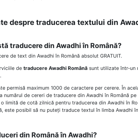
nte despre traducerea textului din Aw
stă traducere din Awadhi în Română?
cere de text din Awadhi în Română absolut GRATUIT.
rviciile de
traducere Awadhi Română
sunt utilizate într-u
.
te permisă maximum 1000 de caractere per cerere. În acelaș
e la numărul de cereri de traducere din Awadhi în Română pe c
o limită de cotă zilnică pentru traducerea din Awadhi în 
, este posibil să nu puteți traduce textul în limba Awadhi 
duceri din Română în Awadhi?