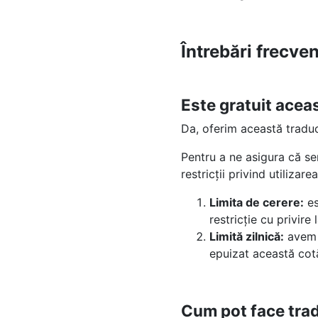
Întrebări frecve
Este gratuit acea
Da, oferim această tradu
Pentru a ne asigura că se
restricții privind utilizarea
Limita de cerere:
es
restricție cu privir
Limită zilnică:
avem 
epuizat această cotă
Cum pot face tra