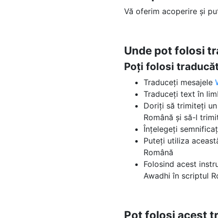
Vă oferim acoperire și p
Unde pot folosi 
Poți folosi traduc
Traduceți mesajele
Traduceți text în li
Doriți să trimiteți 
Română și să-l trimit
Înțelegeți semnifica
Puteți utiliza aceas
Română
Folosind acest instr
Awadhi în scriptul 
Pot folosi acest 