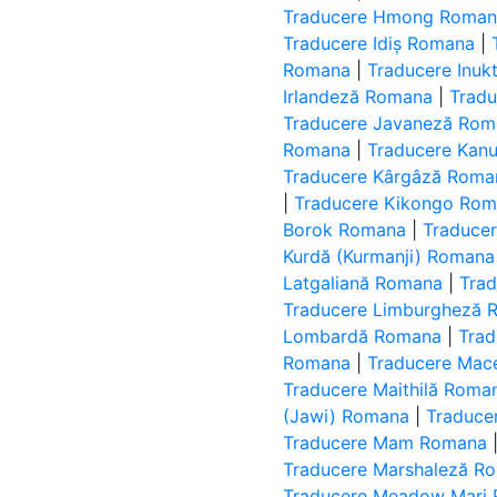
Traducere Hmong Roma
Traducere Idiș Romana
|
Romana
|
Traducere Inukt
Irlandeză Romana
|
Tradu
Traducere Javaneză Ro
Romana
|
Traducere Kan
Traducere Kârgâză Roma
|
Traducere Kikongo Ro
Borok Romana
|
Traduce
Kurdă (Kurmanji) Romana
Latgaliană Romana
|
Trad
Traducere Limburgheză 
Lombardă Romana
|
Tra
Romana
|
Traducere Ma
Traducere Maithilă Roma
(Jawi) Romana
|
Traduce
Traducere Mam Romana
Traducere Marshaleză R
Traducere Meadow Mari