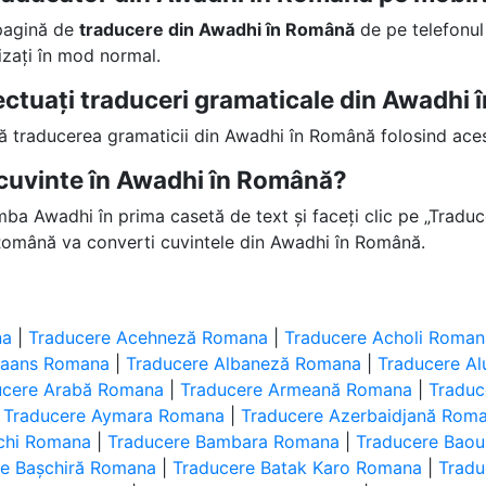
 pagină de
traducere din Awadhi în Română
de pe telefonul
lizați în mod normal.
fectuați traduceri gramaticale din Awadhi
ță traducerea gramaticii din Awadhi în Română folosind aces
cuvinte în Awadhi în Română?
imba Awadhi în prima casetă de text și faceți clic pe „Traduce
Română va converti cuvintele din Awadhi în Română.
na
|
Traducere Acehneză Romana
|
Traducere Acholi Roman
ikaans Romana
|
Traducere Albaneză Romana
|
Traducere A
ucere Arabă Romana
|
Traducere Armeană Romana
|
Tradu
|
Traducere Aymara Romana
|
Traducere Azerbaidjană Rom
uchi Romana
|
Traducere Bambara Romana
|
Traducere Bao
re Bașchiră Romana
|
Traducere Batak Karo Romana
|
Tradu