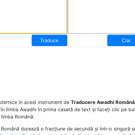
Traduce
Clar
uternice în acest instrument de
Traducere Awadhi Română
e în limba Awadhi în prima casetă de text și faceți clic pe b
n limba Română.
Română durează o fracțiune de secundă și într-o singură so