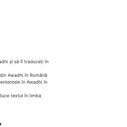
hi și să îl traduceți în
ar din Awadhi în Română
sentențele în Awadhi în
duce textul în limba
?