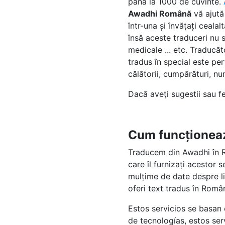
pâna la 1000 de cuvinte.
Awadhi Română
vă ajută
într-una și învățați ceal
însă aceste traduceri nu s
medicale ... etc. Traducă
tradus în special este per
călătorii, cumpărături, nume
Dacă aveți sugestii sau 
Cum funcționea
Traducem din Awadhi în R
care îl furnizați acestor
mulțime de date despre li
oferi text tradus în Româ
Estos servicios se basan
de tecnologías, estos se