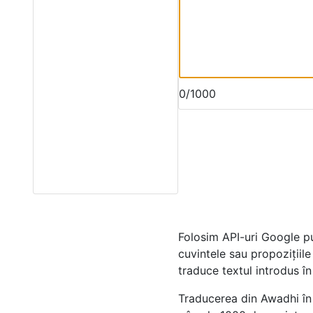
0/1000
Folosim API-uri Google p
cuvintele sau propozițiil
traduce textul introdus î
Traducerea din Awadhi în 