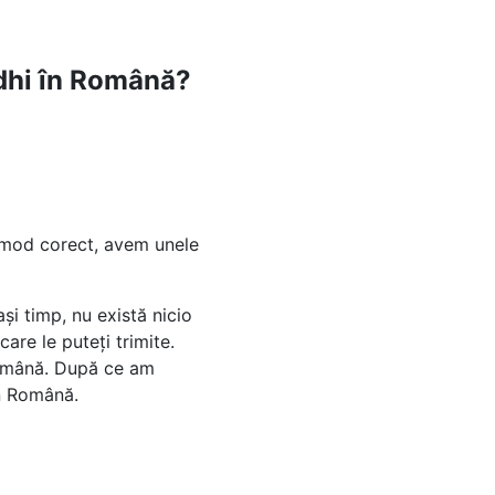
adhi în Română?
n mod corect, avem unele
i timp, nu există nicio
are le puteți trimite.
Română. După ce am
în Română.