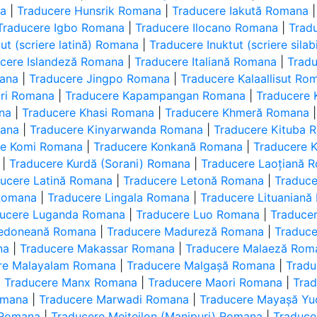
na
|
Traducere Hunsrik Romana
|
Traducere Iakută Romana
Traducere Igbo Romana
|
Traducere Ilocano Romana
|
Trad
ut (scriere latină) Romana
|
Traducere Inuktut (scriere sil
cere Islandeză Romana
|
Traducere Italiană Romana
|
Trad
mana
|
Traducere Jingpo Romana
|
Traducere Kalaallisut Ro
uri Romana
|
Traducere Kapampangan Romana
|
Traducere
na
|
Traducere Khasi Romana
|
Traducere Khmeră Romana
mana
|
Traducere Kinyarwanda Romana
|
Traducere Kituba 
re Komi Romana
|
Traducere Konkană Romana
|
Traducere 
|
Traducere Kurdă (Sorani) Romana
|
Traducere Laoțiană 
ucere Latină Romana
|
Traducere Letonă Romana
|
Traduce
Romana
|
Traducere Lingala Romana
|
Traducere Lituanian
ducere Luganda Romana
|
Traducere Luo Romana
|
Traduce
cedoneană Romana
|
Traducere Madureză Romana
|
Traduc
na
|
Traducere Makassar Romana
|
Traducere Malaeză Rom
re Malayalam Romana
|
Traducere Malgașă Romana
|
Tradu
|
Traducere Manx Romana
|
Traducere Maori Romana
|
Tra
omana
|
Traducere Marwadi Romana
|
Traducere Mayașă Y
 Romana
|
Traducere Meiteilon (Manipuri) Romana
|
Traduce