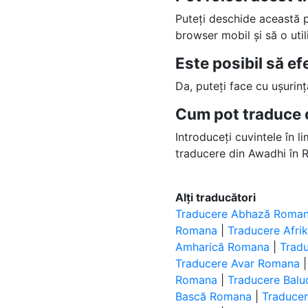
Puteți deschide această
browser mobil și să o uti
Este posibil să e
Da, puteți face cu ușurin
Cum pot traduce 
Introduceți cuvintele în l
traducere din Awadhi în 
Alți traducători
Traducere Abhază Roma
Romana
|
Traducere Afr
Amharică Romana
|
Trad
Traducere Avar Romana
Romana
|
Traducere Bal
Bască Romana
|
Traduce