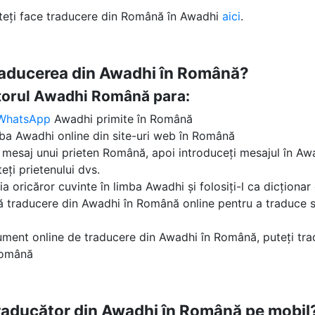
uteți face traducere din Română în Awadhi
aici
.
traducerea din Awadhi în Română?
ătorul Awadhi Română para:
WhatsApp
Awadhi primite în Română
mba Awadhi online din site-uri web în Română
un mesaj unui prieten Română, apoi introduceți mesajul în Awad
eți prietenului dvs.
ția oricăror cuvinte în limba Awadhi și folosiți-l ca dicțion
tă traducere din Awadhi în Română online pentru a traduce 
ument online de traducere din Awadhi în Română, puteți tra
Română
traducător din Awadhi în Română pe mobil