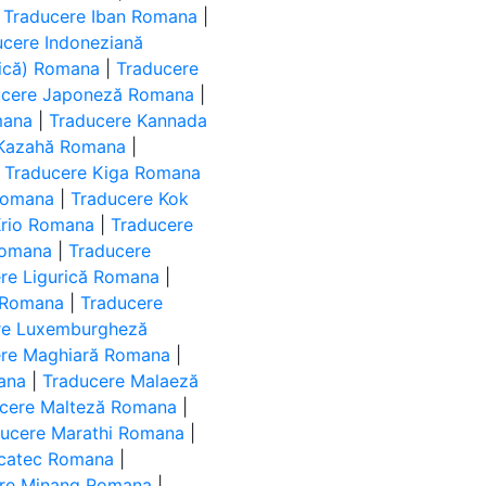
|
Traducere Iban Romana
|
ucere Indoneziană
abică) Romana
|
Traducere
ucere Japoneză Romana
|
mana
|
Traducere Kannada
 Kazahă Romana
|
|
Traducere Kiga Romana
Romana
|
Traducere Kok
Krio Romana
|
Traducere
Romana
|
Traducere
re Ligurică Romana
|
ă Romana
|
Traducere
re Luxemburgheză
ere Maghiară Romana
|
ana
|
Traducere Malaeză
cere Malteză Romana
|
ducere Marathi Romana
|
ucatec Romana
|
re Minang Romana
|