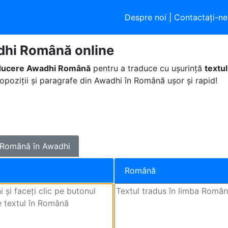
Despre noi
|
Contactaţi-ne
dhi Română online
ducere Awadhi Română
pentru a traduce cu ușurință
textu
ropoziții și paragrafe din Awadhi în Română ușor și rapid!
Română în Awadhi
Română