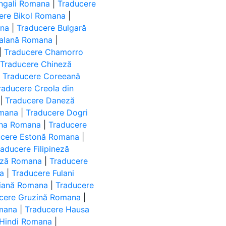
ngali Romana
|
Traducere
ere Bikol Romana
|
ana
|
Traducere Bulgară
talană Romana
|
|
Traducere Chamorro
|
Traducere Chineză
|
Traducere Coreeană
raducere Creola din
|
Traducere Daneză
omana
|
Traducere Dogri
kha Romana
|
Traducere
ucere Estonă Romana
|
raducere Filipineză
eză Romana
|
Traducere
a
|
Traducere Fulani
țiană Romana
|
Traducere
cere Gruzină Romana
|
mana
|
Traducere Hausa
 Hindi Romana
|