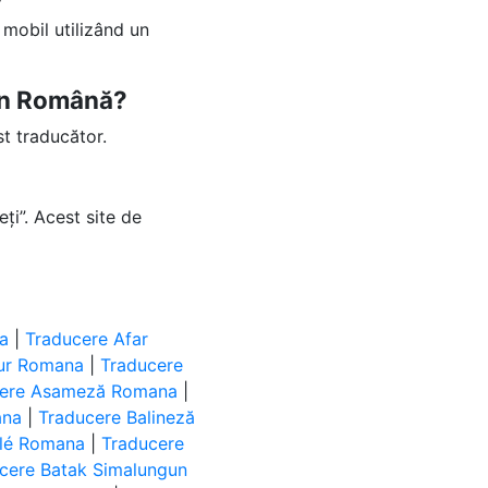
 mobil utilizând un
 în Română?
t traducător.
ți”. Acest site de
a
|
Traducere Afar
lur Romana
|
Traducere
cere Asameză Romana
|
ana
|
Traducere Balineză
ulé Romana
|
Traducere
cere Batak Simalungun