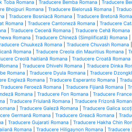
ak Toba Romana
|
Traducere Bemba Romana
|
Traducere Be
re Bhojpuri Romana
|
Traducere Bielorusă Romana
|
Traduc
na
|
Traducere Bosniacă Romana
|
Traducere Bretonă Rom
yat Romana
|
Traducere Cantoneză Romana
|
Traducere Ca
ana
|
Traducere Cecenă Romana
|
Traducere Cehă Romana
chewa Romana
|
Traducere Chineză (Simplificată) Romana
raducere Chuukeză Romana
|
Traducere Chuvash Romana
sicană Romana
|
Traducere Creola din Mauritius Romana
|
T
ducere Creolă haitiană Romana
|
Traducere Croată Romana
i Romana
|
Traducere Dhivehi Romana
|
Traducere Dinka R
mbe Romana
|
Traducere Dyula Romana
|
Traducere Dzong
ere Engleză Romana
|
Traducere Esperanto Romana
|
Trad
|
Traducere Feroeză Romana
|
Traducere Fijiană Romana
|
T
landeză Romana
|
Traducere Fon Romana
|
Traducere Franc
na
|
Traducere Friulană Romana
|
Traducere Frizonă Roman
Romana
|
Traducere Galeză Romana
|
Traducere Galica sco
ucere Germană Romana
|
Traducere Greacă Romana
|
Tradu
na
|
Traducere Gujarati Romana
|
Traducere Hakha Chin Ro
aiiană Romana
|
Traducere Hiligaynon Romana
|
Traducere