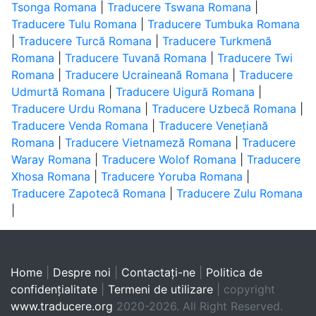
Tsonga Romana
|
Traducere Tswana Romana
|
Traducere Tulu Romana
|
Traducere Tumbuka Romana
|
Traducere Turcă Romana
|
Traducere Turkmenă
Romana
|
Traducere Tuvană Romana
|
Traducere Twi
Romana
|
Traducere Ucraineană Romana
|
Traducere
Udmurtă Romana
|
Traducere Uigură Romana
|
Traducere Urdu Romana
|
Traducere Uzbecă Romana
|
Traducere Venda Romana
|
Traducere Venețiană
Romana
|
Traducere Vietnameză Romana
|
Traducere
Waray Romana
|
Traducere Wolof Romana
|
Traducere
Xhosa Romana
|
Traducere Yoruba Romana
|
Traducere Zapotecă Romana
|
Traducere Zulu Romana
|
Home
|
Despre noi
|
Contactaţi-ne
|
Politica de
confidențialitate
|
Termeni de utilizare
| copyright
www.traducere.org
2020-2026. All Right Reserved.