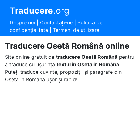
Traducere
.org
Despre noi
|
Contactaţi-ne
|
Politica de
confidențialitate
|
Termeni de utilizare
Traducere Osetă Română online
Site online gratuit de
traducere Osetă Română
pentru
a traduce cu ușurință
textul în Osetă în Română
.
Puteți traduce cuvinte, propoziții și paragrafe din
Osetă în Română ușor și rapid!