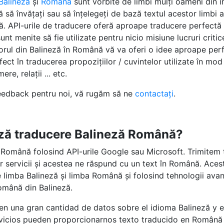
Balineză
și
Română
sunt vorbite de limbi mulți oameni din 
ă să învățați sau să înțelegeți de bază textul acestor limbi 
altă. API-urile de traducere oferă aproape traducere perfect
unt menite să fie utilizate pentru nicio misiune lucruri critic
torul din Balineză în Română vă va oferi o idee aproape per
fect în traducerea propozițiilor / cuvintelor utilizate în mod 
re, relații ... etc.
feedback pentru noi, vă rugăm să ne
contactați
.
ză traducere Balineză Română?
Română folosind API-urile Google sau Microsoft. Trimitem t
tor servicii și acestea ne răspund cu un text în Română. Aces
limba Balineză și limba Română și folosind tehnologii avans
Română din Balineză.
 en una gran cantidad de datos sobre el idioma Balineză y 
rvicios pueden proporcionarnos texto traducido en Română 