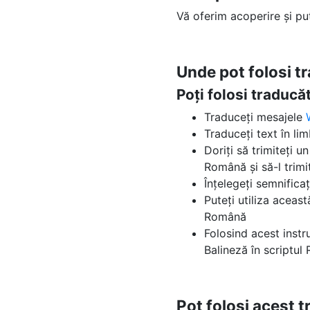
Vă oferim acoperire și p
Unde pot folosi t
Poți folosi traduc
Traduceți mesajele
Traduceți text în li
Doriți să trimiteți u
Română și să-l trimit
Înțelegeți semnificaț
Puteți utiliza aceas
Română
Folosind acest instr
Balineză în scriptu
Pot folosi acest 