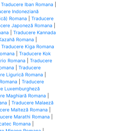
|
Traducere Iban Romana
|
ucere Indoneziană
abică) Romana
|
Traducere
ucere Japoneză Romana
|
mana
|
Traducere Kannada
 Kazahă Romana
|
|
Traducere Kiga Romana
Romana
|
Traducere Kok
Krio Romana
|
Traducere
Romana
|
Traducere
re Ligurică Romana
|
ă Romana
|
Traducere
re Luxemburgheză
ere Maghiară Romana
|
ana
|
Traducere Malaeză
cere Malteză Romana
|
ducere Marathi Romana
|
ucatec Romana
|
re Minang Romana
|