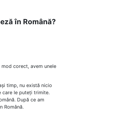
ineză în Română?
un mod corect, avem unele
i timp, nu există nicio
care le puteți trimite.
 Română. După ce am
 în Română.