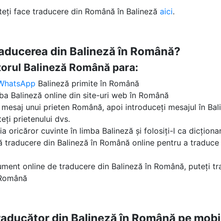
uteți face traducere din Română în Balineză
aici
.
raducerea din Balineză în Română?
ătorul Balineză Română para:
WhatsApp
Balineză primite în Română
mba Balineză online din site-uri web în Română
n mesaj unui prieten Română, apoi introduceți mesajul în Balin
eți prietenului dvs.
ia oricăror cuvinte în limba Balineză și folosiți-l ca dicțio
tă traducere din Balineză în Română online pentru a traduce 
ument online de traducere din Balineză în Română, puteți tr
l Română
traducător din Balineză în Română pe mobi