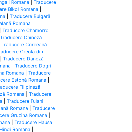
ngali Romana
|
Traducere
ere Bikol Romana
|
ana
|
Traducere Bulgară
talană Romana
|
|
Traducere Chamorro
|
Traducere Chineză
|
Traducere Coreeană
raducere Creola din
|
Traducere Daneză
omana
|
Traducere Dogri
kha Romana
|
Traducere
ucere Estonă Romana
|
raducere Filipineză
eză Romana
|
Traducere
a
|
Traducere Fulani
țiană Romana
|
Traducere
cere Gruzină Romana
|
mana
|
Traducere Hausa
 Hindi Romana
|