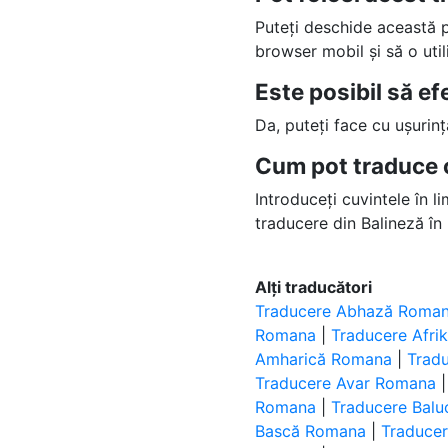
Puteți deschide această
browser mobil și să o uti
Este posibil să e
Da, puteți face cu ușurin
Cum pot traduce 
Introduceți cuvintele în l
traducere din Balineză în
Alți traducători
Traducere Abhază Roma
Romana
|
Traducere Afr
Amharică Romana
|
Trad
Traducere Avar Romana
Romana
|
Traducere Bal
Bască Romana
|
Traduce