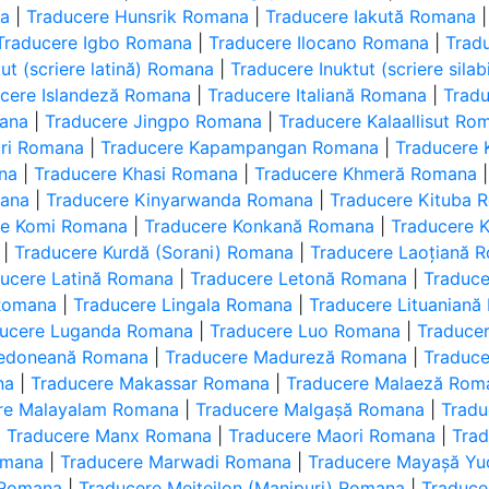
na
|
Traducere Hunsrik Romana
|
Traducere Iakută Romana
Traducere Igbo Romana
|
Traducere Ilocano Romana
|
Trad
ut (scriere latină) Romana
|
Traducere Inuktut (scriere sil
cere Islandeză Romana
|
Traducere Italiană Romana
|
Trad
mana
|
Traducere Jingpo Romana
|
Traducere Kalaallisut Ro
uri Romana
|
Traducere Kapampangan Romana
|
Traducere
na
|
Traducere Khasi Romana
|
Traducere Khmeră Romana
mana
|
Traducere Kinyarwanda Romana
|
Traducere Kituba 
re Komi Romana
|
Traducere Konkană Romana
|
Traducere 
|
Traducere Kurdă (Sorani) Romana
|
Traducere Laoțiană 
ucere Latină Romana
|
Traducere Letonă Romana
|
Traduce
Romana
|
Traducere Lingala Romana
|
Traducere Lituanian
ducere Luganda Romana
|
Traducere Luo Romana
|
Traduce
cedoneană Romana
|
Traducere Madureză Romana
|
Traduc
na
|
Traducere Makassar Romana
|
Traducere Malaeză Rom
re Malayalam Romana
|
Traducere Malgașă Romana
|
Tradu
|
Traducere Manx Romana
|
Traducere Maori Romana
|
Tra
omana
|
Traducere Marwadi Romana
|
Traducere Mayașă Y
 Romana
|
Traducere Meiteilon (Manipuri) Romana
|
Traduce