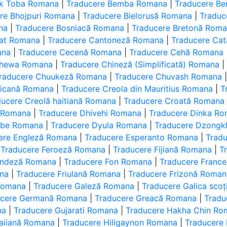
ak Toba Romana
|
Traducere Bemba Romana
|
Traducere Be
re Bhojpuri Romana
|
Traducere Bielorusă Romana
|
Traduc
na
|
Traducere Bosniacă Romana
|
Traducere Bretonă Rom
yat Romana
|
Traducere Cantoneză Romana
|
Traducere Ca
ana
|
Traducere Cecenă Romana
|
Traducere Cehă Romana
chewa Romana
|
Traducere Chineză (Simplificată) Romana
raducere Chuukeză Romana
|
Traducere Chuvash Romana
sicană Romana
|
Traducere Creola din Mauritius Romana
|
T
ducere Creolă haitiană Romana
|
Traducere Croată Romana
i Romana
|
Traducere Dhivehi Romana
|
Traducere Dinka R
mbe Romana
|
Traducere Dyula Romana
|
Traducere Dzong
ere Engleză Romana
|
Traducere Esperanto Romana
|
Trad
|
Traducere Feroeză Romana
|
Traducere Fijiană Romana
|
T
landeză Romana
|
Traducere Fon Romana
|
Traducere Franc
na
|
Traducere Friulană Romana
|
Traducere Frizonă Roman
Romana
|
Traducere Galeză Romana
|
Traducere Galica sco
ucere Germană Romana
|
Traducere Greacă Romana
|
Tradu
na
|
Traducere Gujarati Romana
|
Traducere Hakha Chin Ro
aiiană Romana
|
Traducere Hiligaynon Romana
|
Traducere