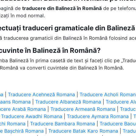
 pagină de
traducere din Balineză în Română
de pe telefonu
lizați în mod normal.
fectuați traduceri gramaticale din Balinez
ță traducerea gramaticii din Balineză în Română folosind ac
cuvinte în Balineză în Română?
imba Balineză în prima casetă de text și faceți clic pe „Tradu
 Română va converti cuvintele din Balineză în Română.
na
|
Traducere Acehneză Romana
|
Traducere Acholi Roman
ikaans Romana
|
Traducere Albaneză Romana
|
Traducere A
ucere Arabă Romana
|
Traducere Armeană Romana
|
Tradu
|
Traducere Awadhi Romana
|
Traducere Aymara Romana
|
T
uchi Romana
|
Traducere Bambara Romana
|
Traducere Bao
re Bașchiră Romana
|
Traducere Batak Karo Romana
|
Tradu