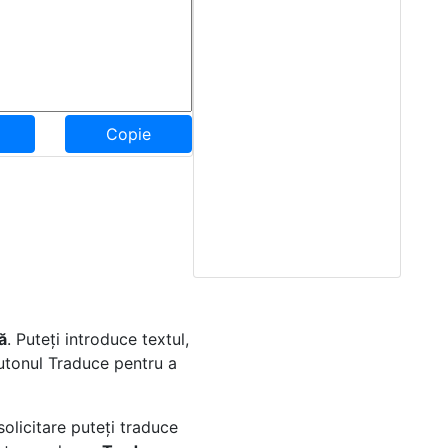
Copie
ă
. Puteți introduce textul,
 butonul Traduce pentru a
olicitare puteți traduce