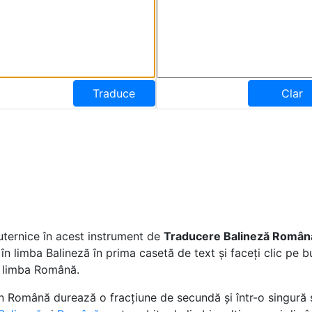
Traduce
Clar
uternice în acest instrument de
Traducere Balineză Român
 în limba Balineză în prima casetă de text și faceți clic pe
n limba Română.
n Română durează o fracțiune de secundă și într-o singură s