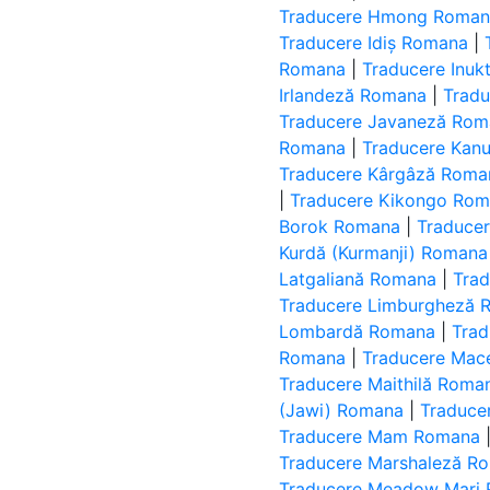
Traducere Hmong Roma
Traducere Idiș Romana
|
Romana
|
Traducere Inukt
Irlandeză Romana
|
Tradu
Traducere Javaneză Ro
Romana
|
Traducere Kan
Traducere Kârgâză Roma
|
Traducere Kikongo Ro
Borok Romana
|
Traduce
Kurdă (Kurmanji) Romana
Latgaliană Romana
|
Trad
Traducere Limburgheză 
Lombardă Romana
|
Tra
Romana
|
Traducere Ma
Traducere Maithilă Roma
(Jawi) Romana
|
Traduce
Traducere Mam Romana
Traducere Marshaleză R
Traducere Meadow Mari