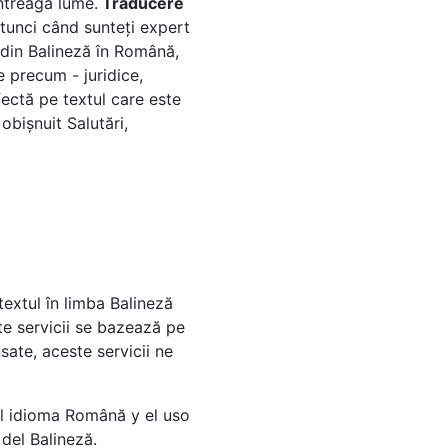
întreaga lume.
Traducere
atunci când sunteți expert
ă din Balineză în Română,
e precum - juridice,
fectă pe textul care este
obișnuit Salutări,
extul în limba Balineză
te servicii se bazează pe
ate, aceste servicii ne
el idioma Română y el uso
del Balineză.