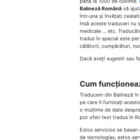
pâna la 1000 de cuvinte.
Balineză Română
vă ajut
într-una și învățați ceal
însă aceste traduceri nu s
medicale ... etc. Traducă
tradus în special este per
călătorii, cumpărături, nume
Dacă aveți sugestii sau 
Cum funcționea
Traducem din Balineză în 
pe care îl furnizați aces
o mulțime de date despre 
pot oferi text tradus în 
Estos servicios se basan
de tecnologías, estos se