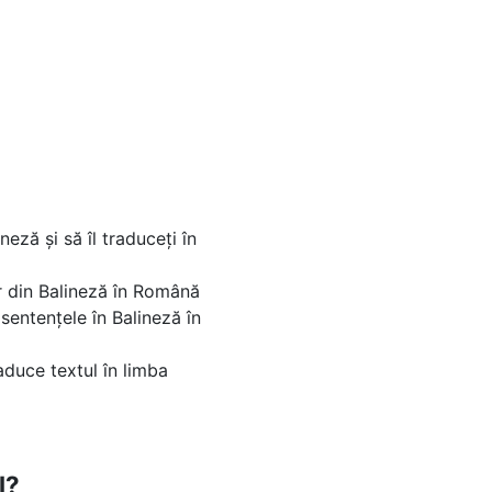
eză și să îl traduceți în
nar din Balineză în Română
sentențele în Balineză în
aduce textul în limba
l?