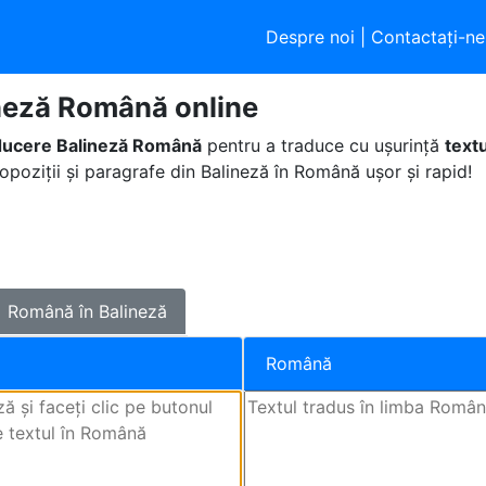
Despre noi
|
Contactaţi-ne
neză Română online
ducere Balineză Română
pentru a traduce cu ușurință
text
opoziții și paragrafe din Balineză în Română ușor și rapid!
Română în Balineză
Română