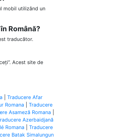
l mobil utilizând un
ă în Română?
est traducător.
ceți”. Acest site de
a
|
Traducere Afar
lur Romana
|
Traducere
cere Asameză Romana
|
raducere Azerbaidjană
ulé Romana
|
Traducere
cere Batak Simalungun