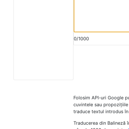
0/1000
Folosim API-uri Google p
cuvintele sau propozițiile
traduce textul introdus î
Traducerea din Balineză î