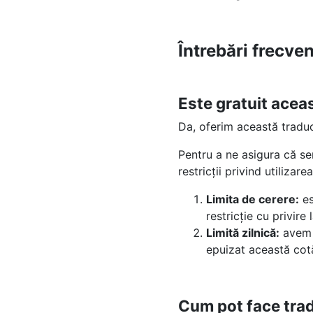
Întrebări frecve
Este gratuit acea
Da, oferim această tradu
Pentru a ne asigura că se
restricții privind utilizarea
Limita de cerere:
es
restricție cu privir
Limită zilnică:
avem o
epuizat această cotă
Cum pot face trad