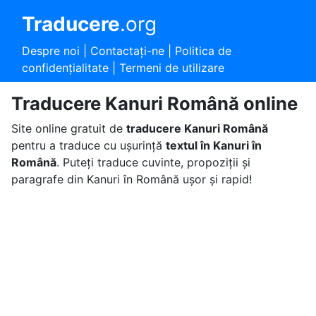
Traducere
.org
Despre noi
|
Contactaţi-ne
|
Politica de
confidențialitate
|
Termeni de utilizare
Traducere Kanuri Română online
Site online gratuit de
traducere Kanuri Română
pentru a traduce cu ușurință
textul în Kanuri în
Română
. Puteți traduce cuvinte, propoziții și
paragrafe din Kanuri în Română ușor și rapid!