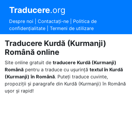
Traducere
.org
Despre noi
|
Contactaţi-ne
|
Politica de
confidențialitate
|
Termeni de utilizare
Traducere Kurdă (Kurmanji)
Română online
Site online gratuit de
traducere Kurdă (Kurmanji)
Română
pentru a traduce cu ușurință
textul în Kurdă
(Kurmanji) în Română
. Puteți traduce cuvinte,
propoziții și paragrafe din Kurdă (Kurmanji) în Română
ușor și rapid!