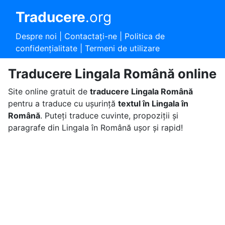
Traducere
.org
Despre noi
|
Contactaţi-ne
|
Politica de
confidențialitate
|
Termeni de utilizare
Traducere Lingala Română online
Site online gratuit de
traducere Lingala Română
pentru a traduce cu ușurință
textul în Lingala în
Română
. Puteți traduce cuvinte, propoziții și
paragrafe din Lingala în Română ușor și rapid!