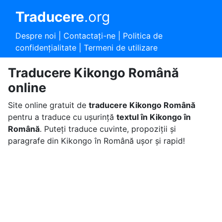
Traducere
.org
Despre noi
|
Contactaţi-ne
|
Politica de
confidențialitate
|
Termeni de utilizare
Traducere Kikongo Română
online
Site online gratuit de
traducere Kikongo Română
pentru a traduce cu ușurință
textul în Kikongo în
Română
. Puteți traduce cuvinte, propoziții și
paragrafe din Kikongo în Română ușor și rapid!