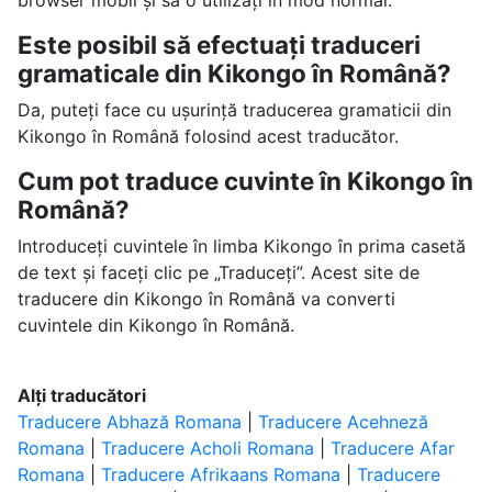
browser mobil și să o utilizați în mod normal.
Este posibil să efectuați traduceri
gramaticale din Kikongo în Română?
Da, puteți face cu ușurință traducerea gramaticii din
Kikongo în Română folosind acest traducător.
Cum pot traduce cuvinte în Kikongo în
Română?
Introduceți cuvintele în limba Kikongo în prima casetă
de text și faceți clic pe „Traduceți”. Acest site de
traducere din Kikongo în Română va converti
cuvintele din Kikongo în Română.
Alți traducători
Traducere Abhază Romana
|
Traducere Acehneză
Romana
|
Traducere Acholi Romana
|
Traducere Afar
Romana
|
Traducere Afrikaans Romana
|
Traducere