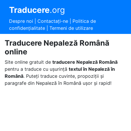
Traducere
.org
Despre noi
|
Contactaţi-ne
|
Politica de
confidențialitate
|
Termeni de utilizare
Traducere Nepaleză Română
online
Site online gratuit de
traducere Nepaleză Română
pentru a traduce cu ușurință
textul în Nepaleză în
Română
. Puteți traduce cuvinte, propoziții și
paragrafe din Nepaleză în Română ușor și rapid!