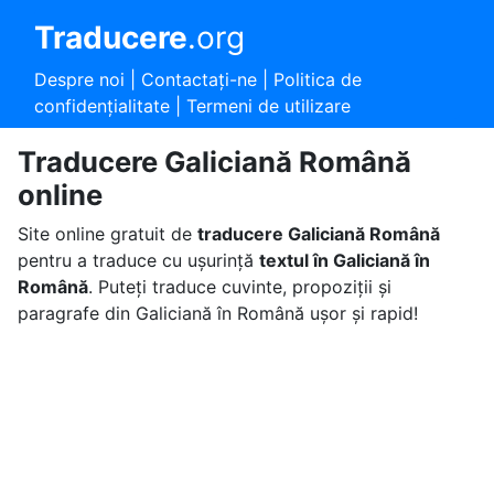
Traducere
.org
Despre noi
|
Contactaţi-ne
|
Politica de
confidențialitate
|
Termeni de utilizare
Traducere Galiciană Română
online
Site online gratuit de
traducere Galiciană Română
pentru a traduce cu ușurință
textul în Galiciană în
Română
. Puteți traduce cuvinte, propoziții și
paragrafe din Galiciană în Română ușor și rapid!