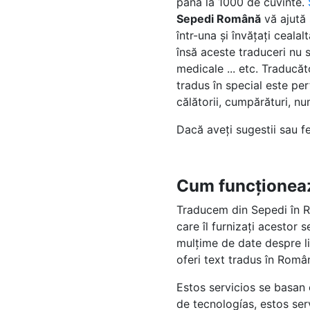
pâna la 1000 de cuvinte.
Sepedi Română
vă ajută 
într-una și învățați ceal
însă aceste traduceri nu s
medicale ... etc. Traducă
tradus în special este per
călătorii, cumpărături, nume
Dacă aveți sugestii sau 
Cum funcționea
Traducem din Sepedi în R
care îl furnizați acestor
mulțime de date despre li
oferi text tradus în Româ
Estos servicios se basan
de tecnologías, estos se