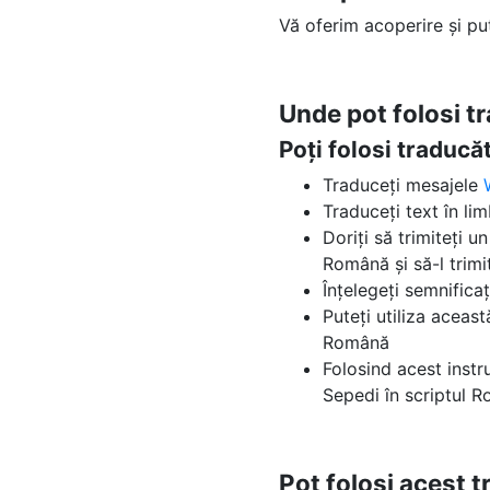
Vă oferim acoperire și p
Unde pot folosi t
Poți folosi traduc
Traduceți mesajele
Traduceți text în li
Doriți să trimiteți u
Română și să-l trimit
Înțelegeți semnifica
Puteți utiliza aceas
Română
Folosind acest instr
Sepedi în scriptul 
Pot folosi acest 