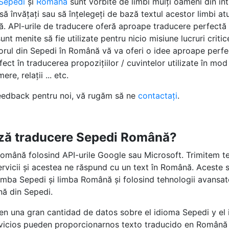
Sepedi
și
Română
sunt vorbite de limbi mulți oameni din în
să învățați sau să înțelegeți de bază textul acestor limbi a
altă. API-urile de traducere oferă aproape traducere perfect
unt menite să fie utilizate pentru nicio misiune lucruri critic
torul din Sepedi în Română vă va oferi o idee aproape perfe
fect în traducerea propozițiilor / cuvintelor utilizate în mod 
re, relații ... etc.
feedback pentru noi, vă rugăm să ne
contactați
.
ză traducere Sepedi Română?
omână folosind API-urile Google sau Microsoft. Trimitem te
 servicii și acestea ne răspund cu un text în Română. Aceste 
mba Sepedi și limba Română și folosind tehnologii avansate
nă din Sepedi.
 en una gran cantidad de datos sobre el idioma Sepedi y el
rvicios pueden proporcionarnos texto traducido en Română 