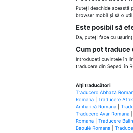
Puteți deschide această
browser mobil și să o uti
Este posibil să e
Da, puteți face cu ușurin
Cum pot traduce 
Introduceți cuvintele în l
traducere din Sepedi în 
Alți traducători
Traducere Abhază Roma
Romana
|
Traducere Afr
Amharică Romana
|
Trad
Traducere Avar Romana
Romana
|
Traducere Bal
Baoulé Romana
|
Traduc