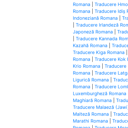
Romana
|
Traducere Hm
Romana
|
Traducere Idiș
Indoneziană Romana
|
Tr
|
Traducere Irlandeză R
Japoneză Romana
|
Trad
|
Traducere Kannada Ro
Kazahă Romana
|
Traduc
Traducere Kiga Romana
Romana
|
Traducere Kok
Krio Romana
|
Traducere
Romana
|
Traducere Lat
Ligurică Romana
|
Tradu
Romana
|
Traducere Lom
Luxemburgheză Romana
Maghiară Romana
|
Tradu
Traducere Malaeză (Jaw
Malteză Romana
|
Tradu
Marathi Romana
|
Traduc
Romana
|
Traducere Mea