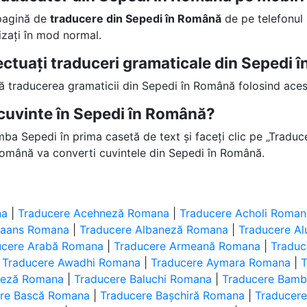
 pagină de
traducere din Sepedi în Română
de pe telefonul 
lizați în mod normal.
fectuați traduceri gramaticale din Sepedi
ță traducerea gramaticii din Sepedi în Română folosind aces
cuvinte în Sepedi în Română?
imba Sepedi în prima casetă de text și faceți clic pe „Traduce
Română va converti cuvintele din Sepedi în Română.
na
|
Traducere Acehneză Romana
|
Traducere Acholi Roman
ikaans Romana
|
Traducere Albaneză Romana
|
Traducere A
ucere Arabă Romana
|
Traducere Armeană Romana
|
Tradu
|
Traducere Awadhi Romana
|
Traducere Aymara Romana
|
T
ineză Romana
|
Traducere Baluchi Romana
|
Traducere Bam
ere Bască Romana
|
Traducere Bașchiră Romana
|
Traducer