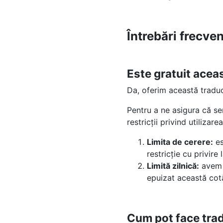
Întrebări frecve
Este gratuit acea
Da, oferim această tradu
Pentru a ne asigura că se
restricții privind utilizarea
Limita de cerere:
es
restricție cu privir
Limită zilnică:
avem o
epuizat această cotă
Cum pot face tra