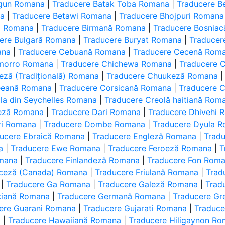
ngun Romana
|
Traducere Batak Toba Romana
|
Traducere 
na
|
Traducere Betawi Romana
|
Traducere Bhojpuri Romana
ol Romana
|
Traducere Birmană Romana
|
Traducere Bosnia
ere Bulgară Romana
|
Traducere Buryat Romana
|
Traducer
ana
|
Traducere Cebuană Romana
|
Traducere Cecenă Rom
morro Romana
|
Traducere Chichewa Romana
|
Traducere C
eză (Tradițională) Romana
|
Traducere Chuukeză Romana
eeană Romana
|
Traducere Corsicană Romana
|
Traducere C
la din Seychelles Romana
|
Traducere Creolă haitiană Rom
eză Romana
|
Traducere Dari Romana
|
Traducere Dhivehi 
ri Romana
|
Traducere Dombe Romana
|
Traducere Dyula 
ucere Ebraică Romana
|
Traducere Engleză Romana
|
Trad
a
|
Traducere Ewe Romana
|
Traducere Feroeză Romana
|
T
omana
|
Traducere Finlandeză Romana
|
Traducere Fon Rom
nceză (Canada) Romana
|
Traducere Friulană Romana
|
Trad
|
Traducere Ga Romana
|
Traducere Galeză Romana
|
Trad
ciană Romana
|
Traducere Germană Romana
|
Traducere G
ere Guarani Romana
|
Traducere Gujarati Romana
|
Traduc
a
|
Traducere Hawaiiană Romana
|
Traducere Hiligaynon R