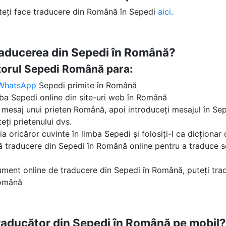
uteți face traducere din Română în Sepedi
aici
.
raducerea din Sepedi în Română?
ătorul Sepedi Română para:
WhatsApp
Sepedi primite în Română
mba Sepedi online din site-uri web în Română
n mesaj unui prieten Română, apoi introduceți mesajul în Sepe
eți prietenului dvs.
ția oricăror cuvinte în limba Sepedi și folosiți-l ca dicționa
tă traducere din Sepedi în Română online pentru a traduce s
ument online de traducere din Sepedi în Română, puteți trad
Română
traducător din Sepedi în Română pe mobil