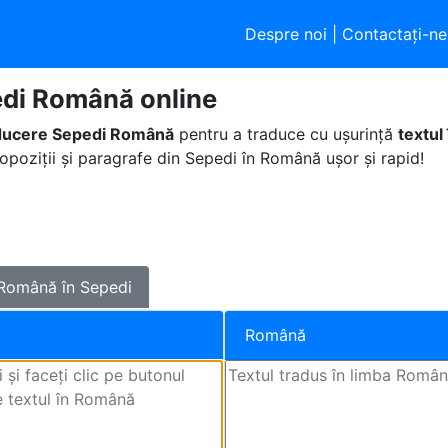
Despre noi
|
Contactaţi-ne
di Română online
ducere Sepedi Română
pentru a traduce cu ușurință
textul
ropoziții și paragrafe din Sepedi în Română ușor și rapid!
Română în Sepedi
Română