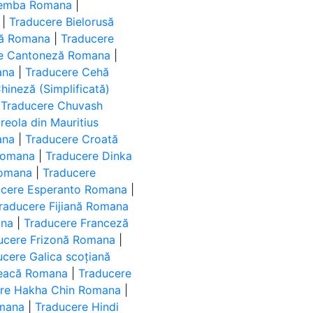
Bemba Romana
|
|
Traducere Bielorusă
că Romana
|
Traducere
e Cantoneză Romana
|
ana
|
Traducere Cehă
hineză (Simplificată)
|
Traducere Chuvash
reola din Mauritius
ana
|
Traducere Croată
Romana
|
Traducere Dinka
Romana
|
Traducere
ucere Esperanto Romana
|
raducere Fijiană Romana
ana
|
Traducere Franceză
ucere Frizonă Romana
|
ucere Galica scoțiană
reacă Romana
|
Traducere
ere Hakha Chin Romana
|
omana
|
Traducere Hindi