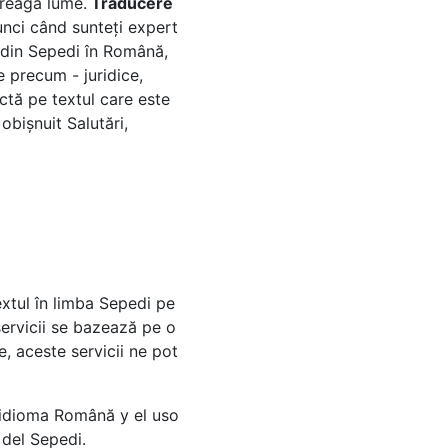
treaga lume.
Traducere
tunci când sunteți expert
ă din Sepedi în Română,
e precum - juridice,
ctă pe textul care este
obișnuit Salutări,
xtul în limba Sepedi pe
servicii se bazează pe o
, aceste servicii ne pot
 idioma Română y el uso
del Sepedi.