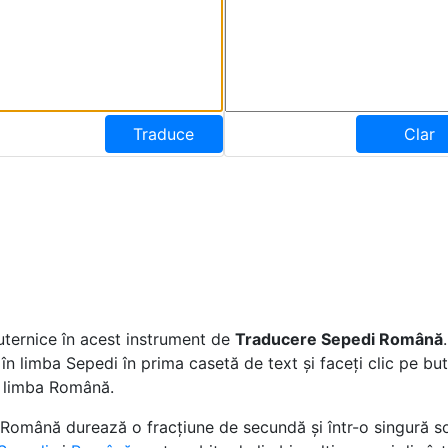
Traduce
Clar
uternice în acest instrument de
Traducere Sepedi Română
 în limba Sepedi în prima casetă de text și faceți clic pe b
n limba Română.
Română durează o fracțiune de secundă și într-o singură sol