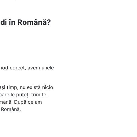
pedi în Română?
n mod corect, avem unele
i timp, nu există nicio
are le puteți trimite.
Română. După ce am
în Română.