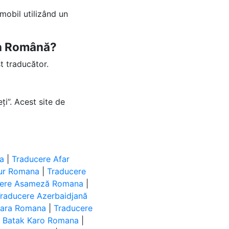
mobil utilizând un
 în Română?
t traducător.
ți”. Acest site de
a
|
Traducere Afar
lur Romana
|
Traducere
cere Asameză Romana
|
raducere Azerbaidjană
bara Romana
|
Traducere
e Batak Karo Romana
|