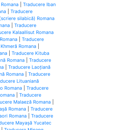
ă Romana
|
Traducere Iban
ana
|
Traducere
(scriere silabică) Romana
omana
|
Traducere
ucere Kalaallisut Romana
 Romana
|
Traducere
e Khmeră Romana
|
ana
|
Traducere Kituba
ană Romana
|
Traducere
na
|
Traducere Laoțiană
onă Romana
|
Traducere
aducere Lituaniană
uo Romana
|
Traducere
Romana
|
Traducere
ducere Malaeză Romana
|
gașă Romana
|
Traducere
aori Romana
|
Traducere
ducere Mayașă Yucatec
|
Traducere Minang