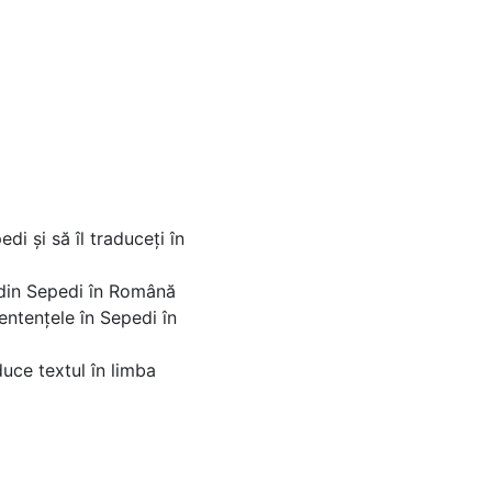
di și să îl traduceți în
r din Sepedi în Română
entențele în Sepedi în
uce textul în limba
?