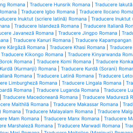
ong Romana
|
Traducere Hunsrik Romana
|
Traducere Iakut
 Romana
|
Traducere Igbo Romana
|
Traducere Ilocano Rom
aducere Inuktut (scriere latină) Romana
|
Traducere Inuktut 
omana
|
Traducere Islandeză Romana
|
Traducere Italiană R
ucere Javaneză Romana
|
Traducere Jingpo Romana
|
Trad
mana
|
Traducere Kanuri Romana
|
Traducere Kapampangan
ere Kârgâză Romana
|
Traducere Khasi Romana
|
Traducer
|
Traducere Kikongo Romana
|
Traducere Kinyarwanda Rom
 Borok Romana
|
Traducere Komi Romana
|
Traducere Konk
 Kurdă (Kurmanji) Romana
|
Traducere Kurdă (Sorani) Roma
galiană Romana
|
Traducere Latină Romana
|
Traducere Let
cere Limburgheză Romana
|
Traducere Lingala Romana
|
Tr
bardă Romana
|
Traducere Luganda Romana
|
Traducere L
|
Traducere Macedoneană Romana
|
Traducere Madureză 
cere Maithilă Romana
|
Traducere Makassar Romana
|
Tra
i) Romana
|
Traducere Malayalam Romana
|
Traducere Mal
cere Mam Romana
|
Traducere Manx Romana
|
Traducere M
ere Marshaleză Romana
|
Traducere Marwadi Romana
|
Tra
dow Mari Romana
|
Traducere Meiteilon (Manipuri) Romana