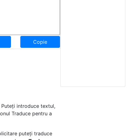
Copie
. Puteți introduce textul,
utonul Traduce pentru a
icitare puteți traduce