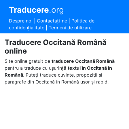
Traducere
.org
Despre noi
|
Contactaţi-ne
|
Politica de
confidențialitate
|
Termeni de utilizare
Traducere Occitană Română
online
Site online gratuit de
traducere Occitană Română
pentru a traduce cu ușurință
textul în Occitană în
Română
. Puteți traduce cuvinte, propoziții și
paragrafe din Occitană în Română ușor și rapid!