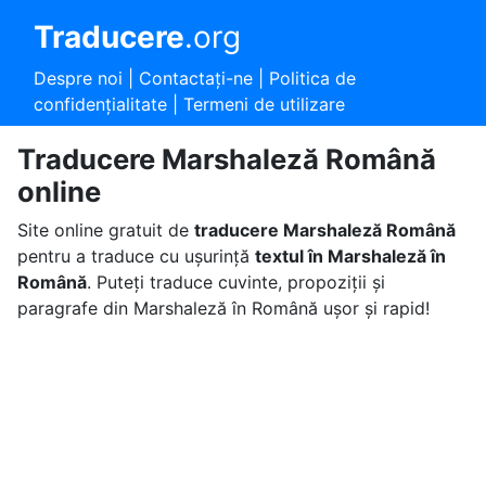
Traducere
.org
Despre noi
|
Contactaţi-ne
|
Politica de
confidențialitate
|
Termeni de utilizare
Traducere Marshaleză Română
online
Site online gratuit de
traducere Marshaleză Română
pentru a traduce cu ușurință
textul în Marshaleză în
Română
. Puteți traduce cuvinte, propoziții și
paragrafe din Marshaleză în Română ușor și rapid!