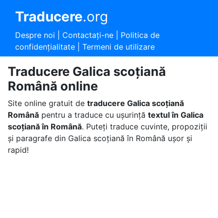
Traducere
.org
Despre noi
|
Contactaţi-ne
|
Politica de
confidențialitate
|
Termeni de utilizare
Traducere Galica scoțiană
Română online
Site online gratuit de
traducere Galica scoțiană
Română
pentru a traduce cu ușurință
textul în Galica
scoțiană în Română
. Puteți traduce cuvinte, propoziții
și paragrafe din Galica scoțiană în Română ușor și
rapid!