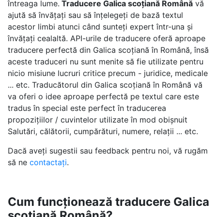
întreaga lume.
Traducere Galica scoțiană Română
vă
ajută să învățați sau să înțelegeți de bază textul
acestor limbi atunci când sunteți expert într-una și
învățați cealaltă. API-urile de traducere oferă aproape
traducere perfectă din Galica scoțiană în Română, însă
aceste traduceri nu sunt menite să fie utilizate pentru
nicio misiune lucruri critice precum - juridice, medicale
... etc. Traducătorul din Galica scoțiană în Română vă
va oferi o idee aproape perfectă pe textul care este
tradus în special este perfect în traducerea
propozițiilor / cuvintelor utilizate în mod obișnuit
Salutări, călătorii, cumpărături, numere, relații ... etc.
Dacă aveți sugestii sau feedback pentru noi, vă rugăm
să ne
contactați
.
Cum funcționează traducere Galica
scoțiană Română?