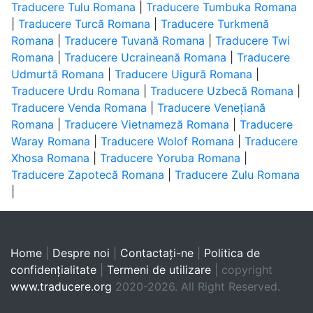
Traducere Tulu Romana
|
Traducere Tumbuka Romana
|
Traducere Turcă Romana
|
Traducere Turkmenă
Romana
|
Traducere Tuvană Romana
|
Traducere Twi
Romana
|
Traducere Ucraineană Romana
|
Traducere
Udmurtă Romana
|
Traducere Uigură Romana
|
Traducere Urdu Romana
|
Traducere Uzbecă Romana
|
Traducere Venda Romana
|
Traducere Venețiană
Romana
|
Traducere Vietnameză Romana
|
Traducere
Waray Romana
|
Traducere Wolof Romana
|
Traducere
Xhosa Romana
|
Traducere Yoruba Romana
|
Traducere Zapotecă Romana
|
Traducere Zulu Romana
|
Home
|
Despre noi
|
Contactaţi-ne
|
Politica de
confidențialitate
|
Termeni de utilizare
| copyright
www.traducere.org
2020-2026. All Right Reserved.