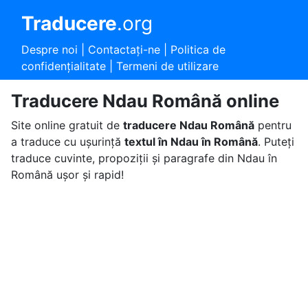
Traducere
.org
Despre noi
|
Contactaţi-ne
|
Politica de
confidențialitate
|
Termeni de utilizare
Traducere Ndau Română online
Site online gratuit de
traducere Ndau Română
pentru
a traduce cu ușurință
textul în Ndau în Română
. Puteți
traduce cuvinte, propoziții și paragrafe din Ndau în
Română ușor și rapid!