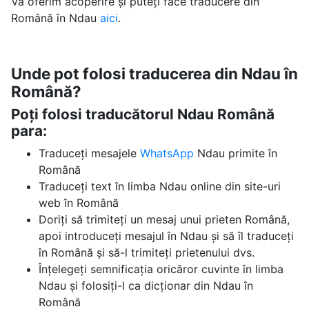
Vă oferim acoperire și puteți face traducere din
Română în Ndau
aici
.
Unde pot folosi traducerea din Ndau în
Română?
Poți folosi traducătorul Ndau Română
para:
Traduceți mesajele
WhatsApp
Ndau primite în
Română
Traduceți text în limba Ndau online din site-uri
web în Română
Doriți să trimiteți un mesaj unui prieten Română,
apoi introduceți mesajul în Ndau și să îl traduceți
în Română și să-l trimiteți prietenului dvs.
Înțelegeți semnificația oricăror cuvinte în limba
Ndau și folosiți-l ca dicționar din Ndau în
Română