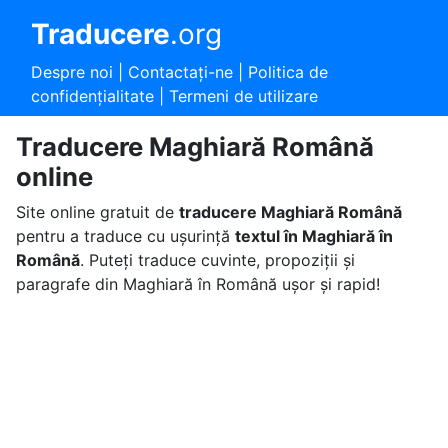
Traducere
.org
Despre noi
|
Contactaţi-ne
|
Politica de
confidențialitate
|
Termeni de utilizare
Traducere Maghiară Română
online
Site online gratuit de
traducere Maghiară Română
pentru a traduce cu ușurință
textul în Maghiară în
Română
. Puteți traduce cuvinte, propoziții și
paragrafe din Maghiară în Română ușor și rapid!